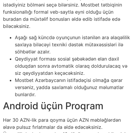
istədiyiniz bölməni seçə bilərsiniz. Mostbet tətbiqinin
funksionallığı formal veb-saytla eyni olduğu üçün
buradan da müxtəlif bonusları əldə edib istifadə edə
biləcəksiniz.
Aşağı sağ küncdə oyunçunun istənilən ara əlaqəlilik
saxlaya biləcəyi texniki dəstək mütəxəssisləri ilə
söhbətlər azalır.
Qeydiyyat forması sosial şəbəkədən elan daxil
olduqdan sonra avtomatik olaraq doldurulacaq və
siz qeydiyyatdan keçəcəksiniz.
Mostbet Azərbaycanın istifadəçisi olmağa qərar
versəniz, yadda saxlamalı olduğunuz məlumatlar
bunlardır.
Android üçün Proqram
Hər 30 AZN-lik para qoyma üçün AZN məbləğlərdən
əlavə pulsuz fırlatmalar da əldə edəcəksiniz.