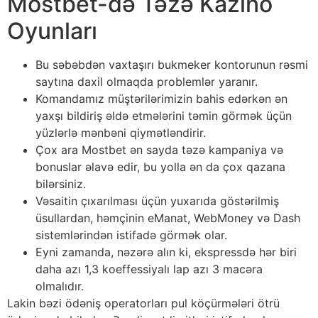
Mostbet-də Təzə Kazino
Oyunları
Bu səbəbdən vaxtaşırı bukmeker kontorunun rəsmi
saytına daxil olmaqda problemlər yaranır.
Komandamız müştərilərimizin bahis edərkən ən
yaxşı bildiriş əldə etmələrini təmin görmək üçün
yüzlərlə mənbəni qiymətləndirir.
Çox ara Mostbet ən sayda təzə kampaniya və
bonuslar əlavə edir, bu yolla ən da çox qazana
bilərsiniz.
Vəsaitin çıxarılması üçün yuxarıda göstərilmiş
üsullardan, həmçinin eManat, WebMoney və Dash
sistemlərindən istifadə görmək olar.
Eyni zamanda, nəzərə alın ki, ekspressdə hər biri
daha azı 1,3 koeffessiyalı lap azı 3 macəra
olmalıdır.
Lakin bəzi ödəniş operatorları pul köçürmələri ötrü