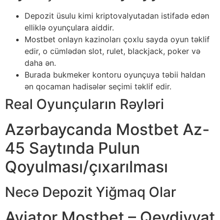
Depozit üsulu kimi kriptovalyutadan istifadə edən
elliklə oyunçulara aiddir.
Mostbet onlayn kazinoları çoxlu sayda oyun təklif
edir, o cümlədən slot, rulet, blackjack, poker və
daha ən.
Burada bukmeker kontoru oyunçuya təbii haldan
ən qocaman hadisələr seçimi təklif edir.
Real Oyunçuların Rəyləri
Azərbaycanda Mostbet Az-
45 Saytında Pulun
Qoyulması/çıxarılması
Necə Depozit Yiğmaq Olar
Aviator Mostbet – Qeydiyyat