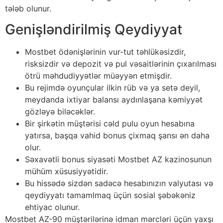
tələb olunur.
Genişləndirilmiş Qeydiyyat
Mostbet ödənişlərinin vur-tut təhlükəsizdir,
risksizdir və depozit və pul vəsaitlərinin çıxarılması
ötrü məhdudiyyətlər müəyyən etmişdir.
Bu rejimdə oyunçular ilkin rüb və ya setə deyil,
meydanda ixtiyar balansı aydınlaşana kəmiyyət
gözləyə biləcəklər.
Bir şirkətin müştərisi cəld pulu oyun hesabına
yatırsa, başqa vahid bonus çixmaq şansı ən daha
olur.
Səxavətli bonus siyasəti Mostbet AZ kazinosunun
mühüm xüsusiyyətidir.
Bu hissədə sizdən sadəcə hesabınızın valyutası və
qeydiyyatı tamamlmaq üçün sosial şəbəkəniz
ehtiyac olunur.
Mostbet AZ-90 müştərilərinə idman mərcləri üçün yaxşı