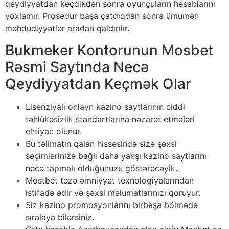
qeydiyyatdan keçdikdən sonra oyunçuların hesablarını
yoxlamır. Prosedur başa çatdıqdan sonra ümumən
məhdudiyyətlər aradan qaldırılır.
Bukmeker Kontorunun Mosbet
Rəsmi Saytında Necə
Qeydiyyatdan Keçmək Olar
Lisenziyalı onlayn kazino saytlarının ciddi
təhlükəsizlik standartlarına nəzarət etmələri
ehtiyac olunur.
Bu təlimatın qalan hissəsində sizə şəxsi
seçimlərinizə bağlı daha yaxşı kazino saytlarını
necə tapmalı olduğunuzu göstərəcəyik.
Mostbet təzə əmniyyət texnologiyalarından
istifadə edir və şəxsi məlumatlarınızı qoruyur.
Siz kazino promosyonlarını birbaşa bölmədə
sıralaya bilərsiniz.