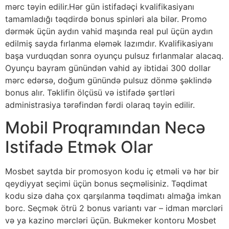
mərc təyin edilir.Hər gün istifadəçi kvalifikasiyanı
tamamladığı təqdirdə bonus spinləri ala bilər. Promo
dərmək üçün aydın vahid maşında real pul üçün aydın
edilmiş sayda fırlanma eləmək lazımdır. Kvalifikasiyanı
başa vurduqdan sonra oyunçu pulsuz fırlanmalar alacaq.
Oyunçu bayram günündən vahid ay ibtidai 300 dollar
mərc edərsə, doğum günündə pulsuz dönmə şəklində
bonus alır. Təklifin ölçüsü və istifadə şərtləri
administrasiya tərəfindən fərdi olaraq təyin edilir.
Mobil Proqramından Necə
Istifadə Etmək Olar
Mosbet saytda bir promosyon kodu iç etməli və hər bir
qeydiyyat seçimi üçün bonus seçməlisiniz. Təqdimat
kodu sizə daha çox qarşılanma təqdimatı almağa imkan
borc. Seçmək ötrü 2 bonus variantı var – idman mərcləri
və ya kazino mərcləri üçün. Bukmeker kontoru Mosbet