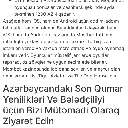
Orta hesabla Azərbaycandan olan aktiv Mosbet az
oyunçusu bonuslar və cashback şəklində ayda
təxminən 1200 AZN qazanır.
Aşağıda həm iOS, həm də Android üçün addım-addım
təlimatlar təqdim olunur. Bu addımları izləyərək, həm
iOS, həm də Android cihazlarında Mostbet tətbiqini
rahatlıqla yükləyib quraşdıra bilərsiniz. Tətbiq sizə
istənilən yerdə və vaxtda mərc etmək və oyun oynamaq
imkanı verir. Oyunçular müxtəlif janrlarda oyunları
taparaq, öz zövqlərinə uyğun seçim edə bilərlər.
Mostbet kazinosunda lap daha sevilən və məşhur olan
oyunlardan ikisi Tiger Aviator və The Dog House-dur.
Azərbaycandakı Son Qumar
Yenilikləri Və Bələdçiliyi
üçün Bizi Mütəmadi Olaraq
Ziyarət Edin