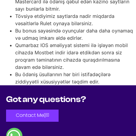
Mastercard ilə ödəniş qəbul edən kazino saytların
sayı bunlarla bitmir.
Tövsiyə etdiyimiz saytlarda nadir miqdarda
vəsaitlərlə Rulet oynaya bilərsiniz.
Bu bonus sayəsində oyunçular daha daha oynamaq
və udmaq imkanı əldə edirlər.
Qumarbaz IOS əməliyyat sistemi ilə işləyən mobil
cihazda Mostbet indir idarə etdikdən sonra siz
proqram təminatının cihazda quraşdırılmasına
davam edə bilərsiniz.
Bu ödəniş üsullarının hər biri istifadəçilərə
ziddiyyətli xüsusiyyətlər təqdim edir.
Got any questions?
Contact Me