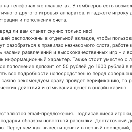
ы на телефонах же планшетах. У гэмблеров есть возмож
тичного другого игровых аппаратов, и гаджете игроку 
страции и пополнения счета.
вряд ли вам станет скучно только нас!
шей расположены в отдельной вкладке, чтобы пользов
 разобраться в правилах незнакомого слота, работе к
ь часами развлечений и высококачественных игр – и вс
шь информационный характер. Также стоит уместно о л
ое пополнение депозит от 50 рублей до 1600 рублей в
ять все подробности непосредственно перед совершен
p casino рекомендуем сразу пройдет верификацию, то р
еских действий и отмывания денег в онлайн казино.
я
ествляются email-предложения. Подписавшиеся игроки,
подарки образом новостной рассылки. Достаточный деп
о. Перед чем как вывести деньги в первый последний