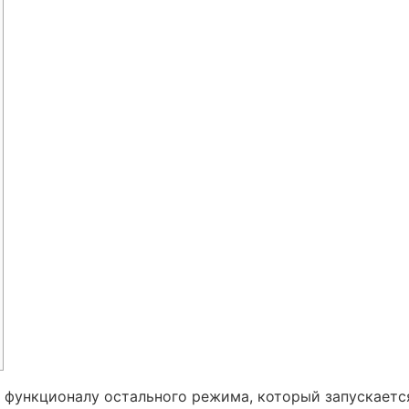
 функционалу остального режима, который запускаетс