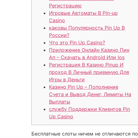
Регистрацию
Игровые Автоматы В Pin-up
Casino
каковы Популярность Pin Up В
России?
Что это Pin Up Casino?
Приложение Онлайн Казино Пин
Ап – Скачать в Android Или Ios
Регистрация В Казино Pinup И
проход В Личный приемную Для
Игры в Деньги
Казино Pin Up – Пополнение
Счета и Вывод Денег, Лимиты На
Выплаты
службу Поддержки Клиентов Pin
Up Casino
Бесплатные слоты ничем не отличаются по