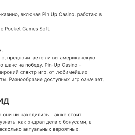
азино, включая Pin Up Casino, работаю в
 Pocket Games Soft.
м.
ого, предпочитаете ли вы американскую
 шанс на победу. Pin-Up Casino –
широкий спектр игр, от любимейших
оты. Разнообразие доступных игр означает,
ид
о они ни находились. Также стоит
знать, как эндрал дела с бонусами, в
есколько актуальных вероятных.