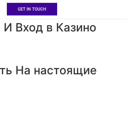
GET IN TOUCH
 И Вход в Казино
ать На настоящие