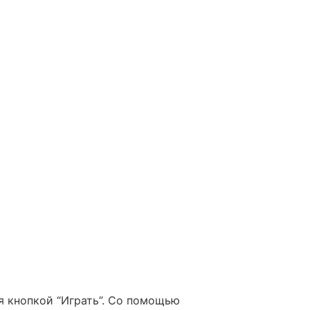
я кнопкой “Играть”. Со помощью