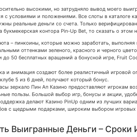
осительно высокими, но затрудняло вывод моего выигр
я с условиями и положениями. Все слоты в каталоге 
нужны реальные деньги со счета. Только верифицирова
 букмекерская контора Pin-Up Bet, то сказать о этом 
люта – пинкоины, которые можно заработать, выполняя
льными оттенками зеленого, красного и черного цвето
и до 50 бесплатных вращений а бонусной игре, Fruit Co
ка и анимация создают более реалистичный игровой о
лубе 5 из 6 дней, получают который бонус.
часы зеркало Пин Ап Казино предоставляют игрокам в
ные пользы. Большой выбор игр, бонусы и акции, удо
оддержка делают Казино PinUp одним из лучших вариант
убов с щедрыми подарками, широким выбором игровых
ть Выигранные Деньги – Сроки