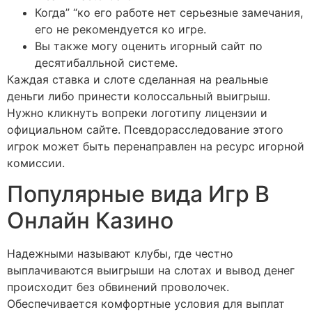
Когда” “ко его работе нет серьезные замечания,
его не рекомендуется ко игре.
Вы также могу оценить игорный сайт по
десятибалльной системе.
Каждая ставка и слоте сделанная на реальные
деньги либо принести колоссальный выигрыш.
Нужно кликнуть вопреки логотипу лицензии и
официальном сайте. Псевдорасследование этого
игрок может быть перенаправлен на ресурс игорной
комиссии.
Популярные вида Игр В
Онлайн Казино
Надежными называют клубы, где честно
выплачиваются выигрыши на слотах и вывод денег
происходит без обвинений проволочек.
Обеспечивается комфортные условия для выплат