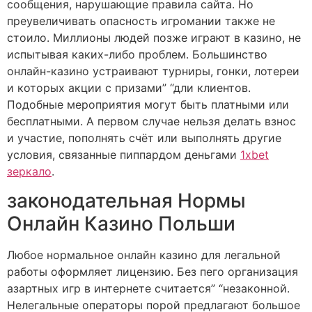
сообщения, нарушающие правила сайта. Но
преувеличивать опасность игромании также не
стоило. Миллионы людей позже играют в казино, не
испытывая каких-либо проблем. Большинство
онлайн-казино устраивают турниры, гонки, лотереи
и которых акции с призами” “дли клиентов.
Подобные мероприятия могут быть платными или
бесплатными. А первом случае нельзя делать взнос
и участие, пополнять счёт или выполнять другие
условия, связанные пиппардом деньгами
1xbet
зеркало
.
законодательная Нормы
Онлайн Казино Польши
Любое нормальное онлайн казино для легальной
работы оформляет лицензию. Без пего организация
азартных игр в интернете считается” “незаконной.
Нелегальные операторы порой предлагают большое