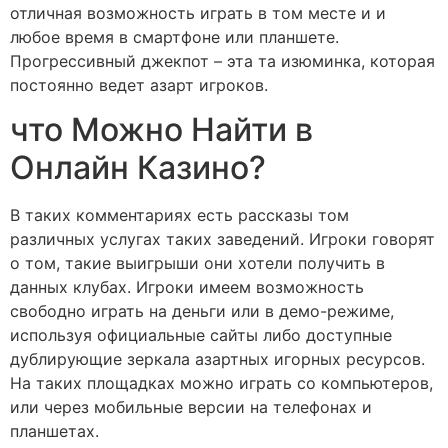
отличная возможность играть в том месте и и
любое время в смартфоне или планшете.
Прогрессивный джекпот – эта та изюминка, которая
постоянно ведет азарт игроков.
что Можно Найти в
Онлайн Казино?
В таких комментариях есть рассказы том
различных услугах таких заведений. Игроки говорят
о том, такие выигрыши они хотели получить в
данных клубах. Игроки имеем возможность
свободно играть на деньги или в демо-режиме,
используя официальные сайты либо доступные
дублирующие зеркала азартных игорных ресурсов.
На таких площадках можно играть со компьютеров,
или через мобильные версии на телефонах и
планшетах.