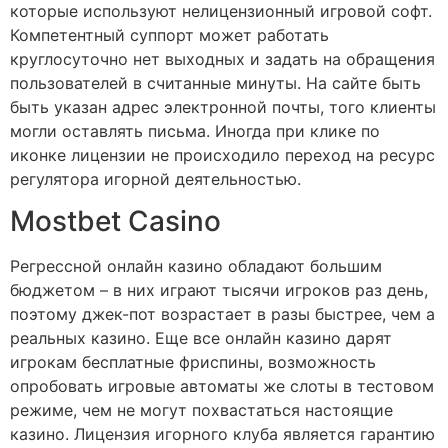
которые используют нелицензионный игровой софт.
Компетентный суппорт может работать
круглосуточно нет выходных и задать на обращения
пользователей в считанные минуты. На сайте быть
быть указан адрес электронной почты, того клиенты
могли оставлять письма. Иногда при клике по
иконке лицензии не происходило переход на ресурс
регулятора игорной деятельностью.
Mostbet Casino
Регрессной онлайн казино обладают большим
бюджетом – в них играют тысячи игроков раз день,
поэтому джек-пот возрастает в разы быстрее, чем а
реальных казино. Еще все онлайн казино дарят
игрокам бесплатные фриспины, возможность
опробовать игровые автоматы же слоты в тестовом
режиме, чем не могут похвастаться настоящие
казино. Лицензия игорного клуба является гарантию