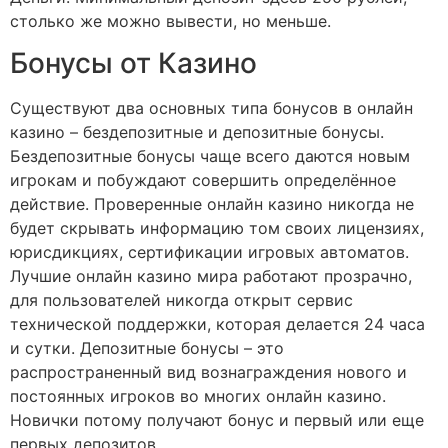
столько же можно вывести, но меньше.
Бонусы от Казино
Существуют два основных типа бонусов в онлайн
казино – бездепозитные и депозитные бонусы.
Бездепозитные бонусы чаще всего даются новым
игрокам и побуждают совершить определённое
действие. Проверенные онлайн казино никогда не
будет скрывать информацию том своих лицензиях,
юрисдикциях, сертификации игровых автоматов.
Лучшие онлайн казино мира работают прозрачно,
для пользователей никогда открыт сервис
технической поддержки, которая делается 24 часа
и сутки. Депозитные бонусы – это
распространенный вид вознаграждения нового и
постоянных игроков во многих онлайн казино.
Новички потому получают бонус и первый или еще
первых депозитов.