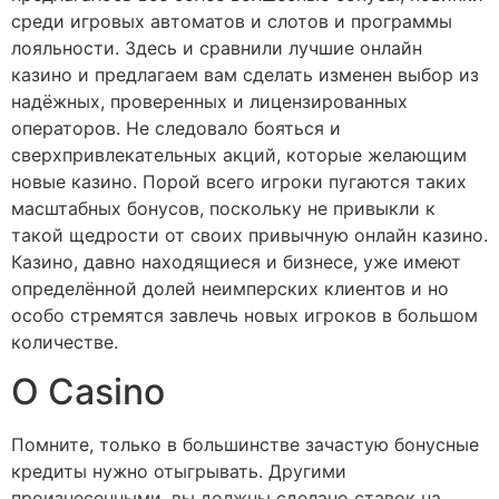
среди игровых автоматов и слотов и программы
лояльности. Здесь и сравнили лучшие онлайн
казино и предлагаем вам сделать изменен выбор из
надёжных, проверенных и лицензированных
операторов. Не следовало бояться и
сверхпривлекательных акций, которые желающим
новые казино. Порой всего игроки пугаются таких
масштабных бонусов, поскольку не привыкли к
такой щедрости от своих привычную онлайн казино.
Казино, давно находящиеся и бизнесе, уже имеют
определённой долей неимперских клиентов и но
особо стремятся завлечь новых игроков в большом
количестве.
O Casino
Помните, только в большинстве зачастую бонусные
кредиты нужно отыгрывать. Другими
произнесенными, вы должны сделано ставок на