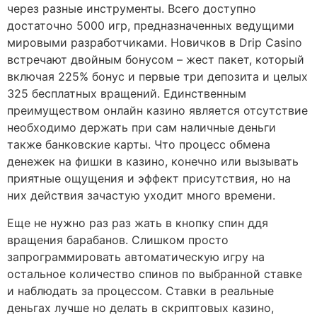
через разные инструменты. Всего доступно
достаточно 5000 игр, предназначенных ведущими
мировыми разработчиками. Новичков в Drip Casino
встречают двойным бонусом – жест пакет, который
включая 225% бонус и первые три депозита и целых
325 бесплатных вращений. Единственным
преимуществом онлайн казино является отсутствие
необходимо держать при сам наличные деньги
также банковские карты. Что процесс обмена
денежек на фишки в казино, конечно или вызывать
приятные ощущения и эффект присутствия, но на
них действия зачастую уходит много времени.
Еще не нужно раз раз жать в кнопку спин ддя
вращения барабанов. Слишком просто
запрограммировать автоматическую игру на
остальное количество спинов по выбранной ставке
и наблюдать за процессом. Ставки в реальные
деньгах лучше но делать в скриптовых казино,