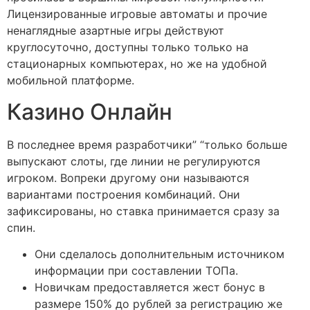
Лицензированные игровые автоматы и прочие
ненаглядные азартные игры действуют
круглосуточно, доступны только только на
стационарных компьютерах, но же на удобной
мобильной платформе.
Казино Онлайн
В последнее время разработчики” “только больше
выпускают слоты, где линии не регулируются
игроком. Вопреки другому они называются
вариантами построения комбинаций. Они
зафиксированы, но ставка принимается сразу за
спин.
Они сделалось дополнительным источником
информации при составлении ТОПа.
Новичкам предоставляется жест бонус в
размере 150% до рублей за регистрацию же