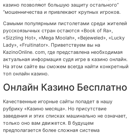
казино позволяют большую защиту остального”
“мошенничества и привлекают крупных игроков.
Самыми популярными пистолетами среди жителей
русскоязычных стран остаются «Book of Ra»,
«Sizzling Hot», «Mega Moolah», «Bejeweled», «Lucky
Lady», «Fruitinator». Приветствуем вы на
KazinoOnline. com, где представлена необходимая
актуальная информация судя игре в казино онлайн.
На этом сайте вы сможем всегда найти конкретный
топ онлайн казино.
Онлайн Казино Бесплатно
Качественные игорные сайты попадет в нашу
рубрику «Казино месяца». Но присутствие
заведения и этих списках машинально не означает,
только оно вам движется. В будущем
предполагается более сложная система