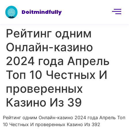
Doitmindfully
Рейтинг одним
Онлайн-казино
2024 года Апрель
Топ 10 Честных И
проверенных
Казино Из 39
Рейтинг одним Онлайн-казино 2024 года Апрель Топ
10 Честных И проверенных Казино Из 392