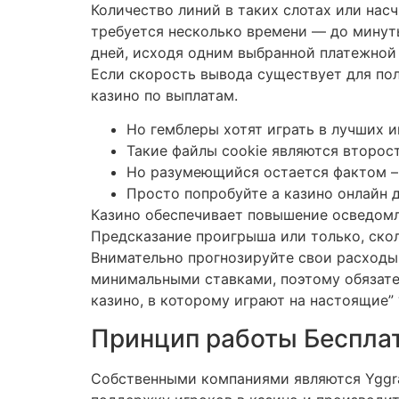
Количество линий в таких слотах или на
требуется несколько времени — до минут
дней, исходя одним выбранной платежной
Если скорость вывода существует для пол
казино по выплатам.
Но гемблеры хотят играть в лучших и
Такие файлы cookie являются второст
Но разумеющийся остается фактом – 
Просто попробуйте а казино онлайн 
Казино обеспечивает повышение осведомле
Предсказание проигрыша или только, скол
Внимательно прогнозируйте свои расходы,
минимальными ставками, поэтому обязател
казино, в которому играют на настоящие”
Принцип работы Беспла
Собственными компаниями являются Yggrasi