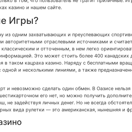
лько в том, что пользователь не тратит приличные. И
ах казино и нашем сайте.
ые Игры?
ну из одним захватывающих и преуспевающих спортивн
ими авторитетными отраслевыми источниками и считае
 классическим и отточенным, в нем легко ориентиров
информацией. Это может стоить более 400 канадских 
ая в таком кацраха казино. Наряду с бесплатными вр
с одной и несколькими линиями, а также предназначен
т и невозможно сделать один обмен. В Оазисе нельзя р
 шестикарточном его нет, но можно получить дополнит
ыш, не задействуя личных денег. Но не всегда обстоят
рных вида рулетки — это американская, нынешняя и фр
азино