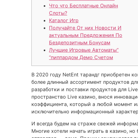
Что что Бесплатные Онлайн
Слоты?
Каталог Игр
Получайте От них Новости И
актуальным Предложения По
Бездепозитным Бонусам
Лучшие Игровые Автоматы”
“пиппардом Демо Счетом
В 2020 году NetEnt тарандг приобретен к
более длинный ассортимент продуктов для
разработки и поставки продуктов для Live
пространство Live казино, внося инновац
коэффициента, который а любой момент или
исключительно информационный характер
И всегда будем на страже свежей информац
Многие хотели начать играть в казино, н