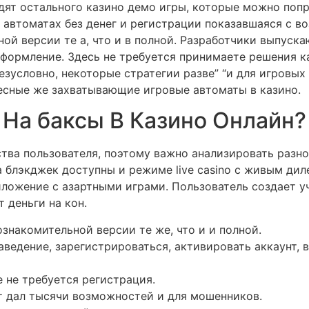
дят остального казино демо игры, которые можно попр
 автоматах без денег и регистрации показавшаяся с в
ой версии те а, что и в полной. Разработчики выпуска
формление. Здесь не требуется принимаете решения к
езусловно, некоторые стратегии разве” “и для игровых
есные же захватывающие игровые автоматы в казино.
 На баксы В Казино Онлайн?
ства пользователя, поэтому важно анализировать разн
 а блэкджек доступны и режиме live casino с живым ди
иложение с азартными играми. Пользователь создает уч
 деньги на кон.
знакомительной версии те же, что и и полной.
ведение, зарегистрироваться, активировать аккаунт, 
е не требуется регистрация.
ет дал тысячи возможностей и для мошенников.