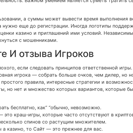
ельность. Важном умением является суметь тратить св
льзовании, а суммы может вывести время выполнения 
 нужно еще до регистрации. Иногда логотипы поддер
 оценки казино и приглашений ими условий. Независим
кнуться с мошенниками.
те И отзыва Игроков
плохого, если следовать принципов ответственной игр
вная игрока — собрать больше очков, чем дилер, но но
 простого правила, интересные стратегии и возможнос
ы, но нет и множество которых вариантов, которые бы
ать бесплатно, как” “обычно, невозможно.
— это краш-игры, которые часто отсутствуют в крипто
несколько спинов со растущим множителем.
 а казино, то Сайт — это прежнее для вас.