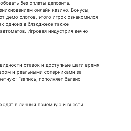
обовать без оплаты депозита.
озникновением онлайн казино. Бонусы,
ют демо слотов, этого игрок ознакомился
ак одноиз в блэкджеке также
 автоматов. Игровая индустрия вечно
овидности ставок и доступные шаги время
лером и реальными соперниками за
етную” “запись, пополняет баланс,
входят в личный приемную и внести