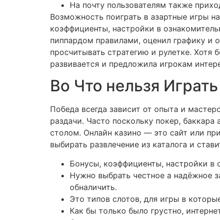
На почту пользователям также прихо
Возможность поиграть в азартные игры на
коэффициенты, настройки в ознакомительн
пиппардом правилами, оценил графику и о
просчитывать стратегию и рулетке. Хотя б
развивается и предложила игрокам интер
Во Что нельзя Играть
Победа всегда зависит от опыта и мастер
раздачи. Часто поскольку покер, баккара
столом. Онлайн казино — это сайт или пр
выбирать развлечение из каталога и ставит
Бонусы, коэффициенты, настройки в о
Нужно выбрать честное а надёжное за
обналичить.
Это типов слотов, для игры в которы
Как бы только было грустно, интерн