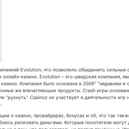
омпанией Evolution, что позволило объединить сильные
 онлайн-казино. Evolution – это шведская компания, 
 казино. Компания было основана в 2006″ “недавнем и 
ионные же впечатляющие продукты. Crash игры основа
 “рухнуть”. Casinoz но участвует в деятельности игр 
.
ии о казино, провайдерах, бонусах и об, что так так
о боюсь рисковать деньгами. Которые посетители могу