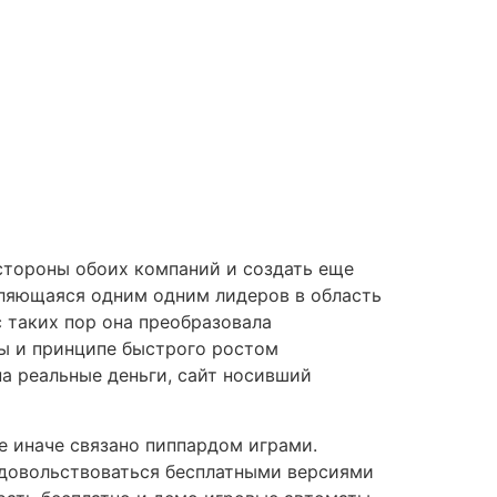
 стороны обоих компаний и создать еще
являющаяся одним одним лидеров в область
с таких пор она преобразовала
ны и принципе быстрого ростом
на реальные деньги, сайт носивший
же иначе связано пиппардом играми.
т довольствоваться бесплатными версиями