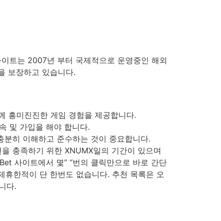
사이트는 2007년 부터 국제적으로 운영중인 해외
성을 보장하고 있습니다.
함께 흥미진진한 게임 경험을 제공합니다.
속 및 가입을 해야 합니다.
 충분히 이해하고 준수하는 것이 중요합니다.
건을 충족하기 위한 XNUMX일의 기간이 있으며
Bet 사이트에서 몇” “번의 클릭만으로 바로 간단
 제휴한적이 단 한번도 없습니다. 추천 목록은 오
니다.