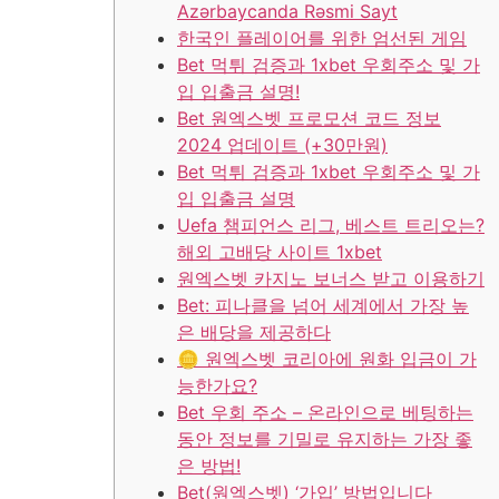
Azərbaycanda Rəsmi Sayt
한국인 플레이어를 위한 엄선된 게임
Bet 먹튀 검증과 1xbet 우회주소 및 가
입 입출금 설명!
Bet 원엑스벳 프로모션 코드 정보
2024 업데이트 (+30만원)
Bet 먹튀 검증과 1xbet 우회주소 및 가
입 입출금 설명
Uefa 챔피언스 리그, 베스트 트리오는?
해외 고배당 사이트 1xbet
원엑스벳 카지노 보너스 받고 이용하기
Bet: 피나클을 넘어 세계에서 가장 높
은 배당을 제공하다
🪙 원엑스벳 코리아에 원화 입금이 가
능한가요?
Bet 우회 주소 – 온라인으로 베팅하는
동안 정보를 기밀로 유지하는 가장 좋
은 방법!
Bet(원엑스벳) ‘가입’ 방법입니다