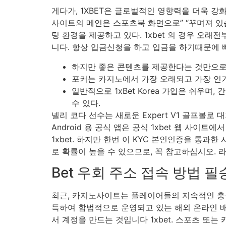
게다가, 1XBET은 글로벌적인 영향력을 더욱 
사이트의 메인은 스포츠북 화면으로” “꾸며져 있
팅 환경을 제공하고 있다. 1xbet 의 경우 오래
니다. 항상 입금신청을 하고 입금을 하기때문에 
하지만 좋은 콘텐츠를 제공한다는 것만으로 
포커는 카지노에서 가장 오래되고 가장 인기
일반적으로 1xBet Korea 가입은 쉬우
수 있다.
넬리 코다 선수는 새로운 Expert V1 골프볼로 
Android 용 공식 앱은 공식 1xbet 웹 사
1xbet. 하지만 한번 이 KYC 본인인증을 통
로 확률이 높을 수 있으므로, 꼭 참고하십시오. 
Bet 우회 주소 접속 방법 
최근, 카지노사이트는 플레이어들의 지속적인 충
득하여 합법적으로 운영되고 있는 해외 온라인 배팅
서 계정을 만드는 것입니다 1xbet. 스포츠 또