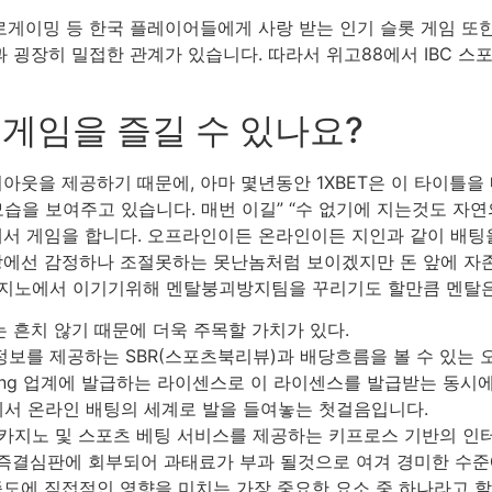
게이밍 등 한국 플레이어들에게 사랑 받는 인기 슬롯 게임 또한
과 굉장히 밀접한 관계가 있습니다. 따라서 위고88에서 IBC 스
 게임을 즐길 수 있나요?
아웃을 제공하기 때문에, 아마 몇년동안 1XBET은 이 타이틀을 내
습을 보여주고 있습니다. 매번 이길” “수 없기에 지는것도 자
해서 게임을 합니다. 오프라인이든 온라인이든 지인과 같이 배
장에선 감정하나 조절못하는 못난놈처럼 보이겠지만 돈 앞에 자
 카지노에서 이기기위해 멘탈붕괴방지팀을 꾸리기도 할만큼 멘탈
 흔치 않기 때문에 더욱 주목할 가치가 있다.
정보를 제공하는 SBR(스포츠북리뷰)과 배당흐름을 볼 수 있는 오즈
ing 업계에 발급하는 라이센스로 이 라이센스를 발급받는 동시에
국에서 온라인 배팅의 세계로 발을 들여놓는 첫걸음입니다.
인 카지노 및 스포츠 베팅 서비스를 제공하는 키프로스 기반의 인
 즉결심판에 회부되어 과태료가 부과 될것으로 여겨 경미한 수준
도에 직접적인 영향을 미치는 가장 중요한 요소 중 하나라고 할 