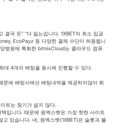
결국 돈” “다 잃는겁니다. 1XBET의 최소 입금
ct Money, EcoPayz 등 다양한 결제 수단이 허용됩니
병원에 특화한 bitnixCloud는 클라우드 컴퓨
최대 4개의 베팅을 동시에 진행할 수 있다.
 때문에 배팅사에선 배팅내역을 제공하지않아 희
사이트는 찾기가 쉽지 않다.
선택입니다. 때문에 원엑스벳은 가장 핫한 사이트
 있습니다. 네, 원엑스벳(1XBET)은 슬롯과 블