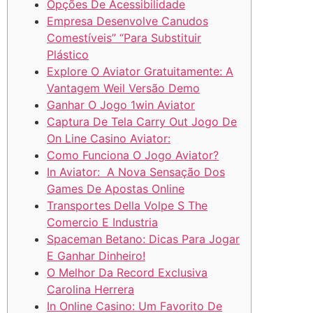
Opções De Acessibilidade
Empresa Desenvolve Canudos
Comestíveis” “Para Substituir
Plástico
Explore O Aviator Gratuitamente: A
Vantagem Weil Versão Demo
Ganhar O Jogo 1win Aviator
Captura De Tela Carry Out Jogo De
On Line Casino Aviator:
Como Funciona O Jogo Aviator?
In Aviator: A Nova Sensação Dos
Games De Apostas Online
Transportes Della Volpe S The
Comercio E Industria
Spaceman Betano: Dicas Para Jogar
E Ganhar Dinheiro!
O Melhor Da Record Exclusiva
Carolina Herrera
In Online Casino: Um Favorito De