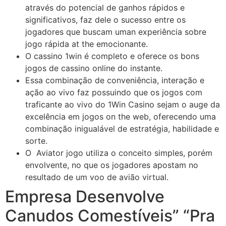
através do potencial de ganhos rápidos e
significativos, faz dele o sucesso entre os
jogadores que buscam uman experiência sobre
jogo rápida at the emocionante.
O cassino 1win é completo e oferece os bons
jogos de cassino online do instante.
Essa combinação de conveniência, interação e
ação ao vivo faz possuindo que os jogos com
traficante ao vivo do 1Win Casino sejam o auge da
excelência em jogos on the web, oferecendo uma
combinação inigualável de estratégia, habilidade e
sorte.
O Aviator jogo utiliza o conceito simples, porém
envolvente, no que os jogadores apostam no
resultado de um voo de avião virtual.
Empresa Desenvolve
Canudos Comestíveis” “Pra