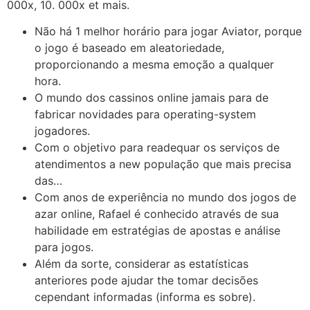
000x, 10. 000x et mais.
Não há 1 melhor horário para jogar Aviator, porque
o jogo é baseado em aleatoriedade,
proporcionando a mesma emoção a qualquer
hora.
O mundo dos cassinos online jamais para de
fabricar novidades para operating-system
jogadores.
Com o objetivo para readequar os serviços de
atendimentos a new população que mais precisa
das…
Com anos de experiência no mundo dos jogos de
azar online, Rafael é conhecido através de sua
habilidade em estratégias de apostas e análise
para jogos.
Além da sorte, considerar as estatísticas
anteriores pode ajudar the tomar decisões
cependant informadas (informa es sobre).