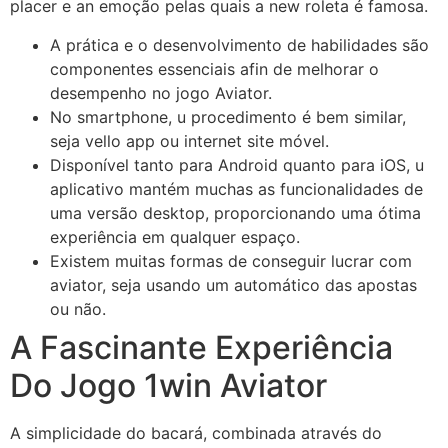
placer e an emoção pelas quais a new roleta é famosa.
A prática e o desenvolvimento de habilidades são
componentes essenciais afin de melhorar o
desempenho no jogo Aviator.
No smartphone, u procedimento é bem similar,
seja vello app ou internet site móvel.
Disponível tanto para Android quanto para iOS, u
aplicativo mantém muchas as funcionalidades de
uma versão desktop, proporcionando uma ótima
experiência em qualquer espaço.
Existem muitas formas de conseguir lucrar com
aviator, seja usando um automático das apostas
ou não.
A Fascinante Experiência
Do Jogo 1win Aviator
A simplicidade do bacará, combinada através do