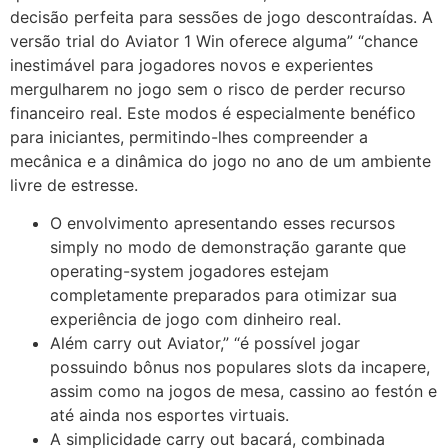
decisão perfeita para sessões de jogo descontraídas. A
versão trial do Aviator 1 Win oferece alguma” “chance
inestimável para jogadores novos e experientes
mergulharem no jogo sem o risco de perder recurso
financeiro real. Este modos é especialmente benéfico
para iniciantes, permitindo-lhes compreender a
mecânica e a dinâmica do jogo no ano de um ambiente
livre de estresse.
O envolvimento apresentando esses recursos
simply no modo de demonstração garante que
operating-system jogadores estejam
completamente preparados para otimizar sua
experiência de jogo com dinheiro real.
Além carry out Aviator,” “é possível jogar
possuindo bônus nos populares slots da incapere,
assim como na jogos de mesa, cassino ao festón e
até ainda nos esportes virtuais.
A simplicidade carry out bacará, combinada