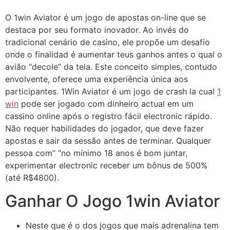
O 1win Aviator é um jogo de apostas on-line que se
destaca por seu formato inovador. Ao invés do
tradicional cenário de casino, ele propõe um desafio
onde o finalidad é aumentar teus ganhos antes o qual o
avião “decole” da tela. Este conceito simples, contudo
envolvente, oferece uma experiência única aos
participantes. 1Win Aviator é um jogo de crash la cual
1
win
pode ser jogado com dinheiro actual em um
cassino online após o registro fácil electronic rápido.
Não requer habilidades do jogador, que deve fazer
apostas e sair da sessão antes de terminar. Qualquer
pessoa com” “no mínimo 18 anos é bom juntar,
experimentar electronic receber um bônus de 500%
(até R$4800).
Ganhar O Jogo 1win Aviator
Neste que é o dos jogos que mais adrenalina tem