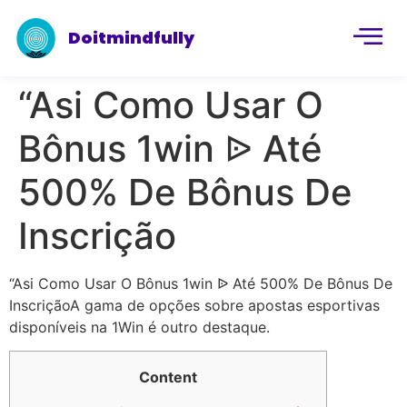
Doitmindfully
“Asi Como Usar O
Bônus 1win ᐉ Até
500% De Bônus De
Inscrição
“Asi Como Usar O Bônus 1win ᐉ Até 500% De Bônus De
Inscrição
A gama de opções sobre apostas esportivas
disponíveis na 1Win é outro destaque.
Content