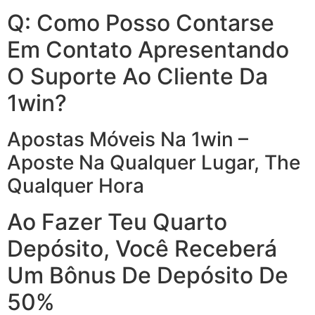
Q: Como Posso Contarse
Em Contato Apresentando
O Suporte Ao Cliente Da
1win?
Apostas Móveis Na 1win –
Aposte Na Qualquer Lugar, The
Qualquer Hora
Ao Fazer Teu Quarto
Depósito, Você Receberá
Um Bônus De Depósito De
50%