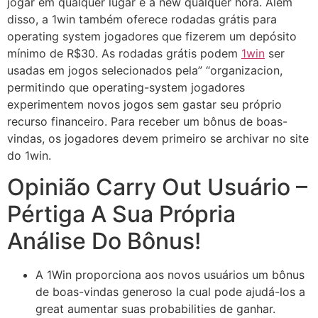
jogar em qualquer lugar e a new qualquer hora. Além
disso, a 1win também oferece rodadas grátis para
operating system jogadores que fizerem um depósito
mínimo de R$30. As rodadas grátis podem
1win
ser
usadas em jogos selecionados pela” “organizacion,
permitindo que operating-system jogadores
experimentem novos jogos sem gastar seu próprio
recurso financeiro. Para receber um bônus de boas-
vindas, os jogadores devem primeiro se archivar no site
do 1win.
Opinião Carry Out Usuário –
Pértiga A Sua Própria
Análise Do Bônus!
A 1Win proporciona aos novos usuários um bônus
de boas-vindas generoso la cual pode ajudá-los a
great aumentar suas probabilities de ganhar.