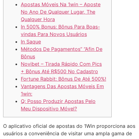
Apostas Móveis Na 1win – Aposte
No Ano De Qualquer Lugar, The
Qualquer Hora
In 500% Bonus: Bônus Para Boas-
vindas Para Novos Usuários
In Saque
Métodos De Pagamentos” “Afin De
Bônus
Novibet – Tirada Rápido Com Pics
+ Bônus Até R$500 No Cadastro
Fortune Rabbit: Bônus De Até 500%!
Vantagens Das Apostas Móveis Em
1win:
Q: Posso Produzir Apostas Pelo
Meu Dispositivo Móvel?
O aplicativo oficial de apostas do 1Win proporciona aos
usuários a conveniência de visitar uma ampla gama de