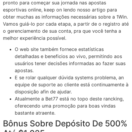
pronto para começar sua jornada nas apostas
esportivas online, keep on lendo nosso artigo para
obter muchas as informações necessárias sobre a 1Win.
Vamos guiá-lo por cada etapa, a partir de o registro até
o gerenciamento de sua conta, pra que você tenha a
melhor experiência possível.
O web site também fornece estatísticas
detalhadas e beneficios ao vivo, permitindo aos
usuários tener decisões informadas ao fazer suas
apostas.
E se rolar qualquer dúvida systems problema, an
equipe de suporte ao cliente está continuamente à
disposição afin de ajudar.
Atualmente a Bet77 está no topo deste rancking,
oferecendo uma promoção para boas vindas
bastante atraente.
Bônus Sobre Depósito De 500%