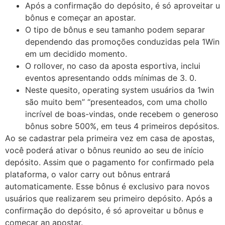
Após a confirmação do depósito, é só aproveitar u
bônus e começar an apostar.
O tipo de bônus e seu tamanho podem separar
dependendo das promoções conduzidas pela 1Win
em um decidido momento.
O rollover, no caso da aposta esportiva, inclui
eventos apresentando odds mínimas de 3. 0.
Neste quesito, operating system usuários da 1win
são muito bem” “presenteados, com uma chollo
incrível de boas-vindas, onde recebem o generoso
bônus sobre 500%, em teus 4 primeiros depósitos.
Ao se cadastrar pela primeira vez em casa de apostas,
você poderá ativar o bônus reunido ao seu de início
depósito. Assim que o pagamento for confirmado pela
plataforma, o valor carry out bônus entrará
automaticamente. Esse bônus é exclusivo para novos
usuários que realizarem seu primeiro depósito. Após a
confirmação do depósito, é só aproveitar u bônus e
começar an apostar.