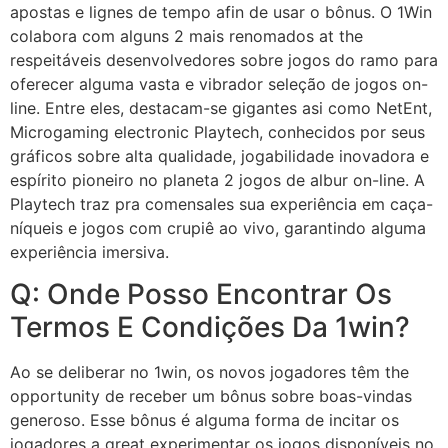
apostas e lignes de tempo afin de usar o bônus. O 1Win
colabora com alguns 2 mais renomados at the
respeitáveis desenvolvedores sobre jogos do ramo para
oferecer alguma vasta e vibrador seleção de jogos on-
line. Entre eles, destacam-se gigantes asi como NetEnt,
Microgaming electronic Playtech, conhecidos por seus
gráficos sobre alta qualidade, jogabilidade inovadora e
espírito pioneiro no planeta 2 jogos de albur on-line. A
Playtech traz pra comensales sua experiência em caça-
níqueis e jogos com crupiê ao vivo, garantindo alguma
experiência imersiva.
Q: Onde Posso Encontrar Os
Termos E Condições Da 1win?
Ao se deliberar no 1win, os novos jogadores têm the
opportunity de receber um bônus sobre boas-vindas
generoso. Esse bônus é alguma forma de incitar os
jogadores a great experimentar os jogos disponíveis no