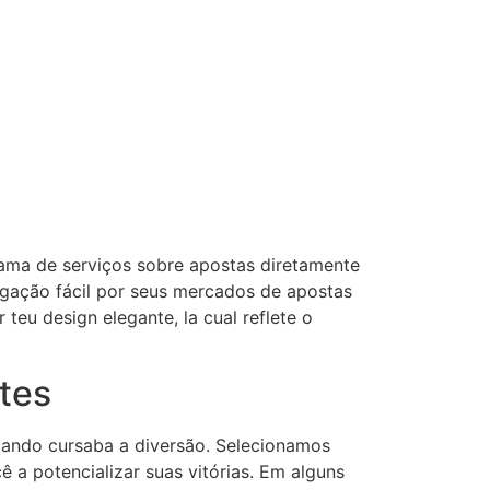
gama de serviços sobre apostas diretamente
vegação fácil por seus mercados de apostas
teu design elegante, la cual reflete o
tes
cuando cursaba a diversão. Selecionamos
a potencializar suas vitórias. Em alguns