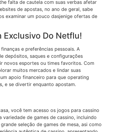
the falta de cautela com suas verbas afetar
ebsites de apostas, no ano de geral, sabe
mos examinar um pouco dasjenige ofertas de
Exclusivo Do Netflu!
 finanças e preferências pessoais. A
de depósitos, saques e configurações
r novos esportes ou times favoritos. Com
plorar muitos mercados e lindar suas
um apoio financeiro para que operating
, e se divertir enquanto apostam.
casa, você tem acesso os jogos para cassino
 variedade de games de cassino, incluindo
ma grande seleção de games de mesa, asi como
eriência autêntica de cassino, apresentando