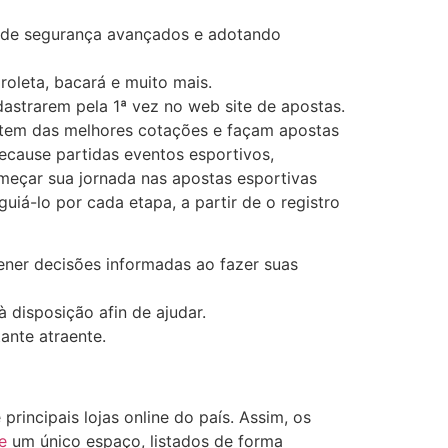
 de segurança avançados e adotando
oleta, bacará e muito mais.
dastrarem pela 1ª vez no web site de apostas.
rutem das melhores cotações e façam apostas
ecause partidas eventos esportivos,
meçar sua jornada nas apostas esportivas
iá-lo por cada etapa, a partir de o registro
tener decisões informadas ao fazer suas
 disposição afin de ajudar.
ante atraente.
incipais lojas online do país. Assim, os
e
um único espaço, listados de forma