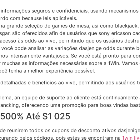
nformações seguros e confidenciais, usando mecanismos
rdo com because leis aplicáveis.
a grande seleção de games de mesa, asi como blackjack, r
sgar, são oferecidos afin de usuários que sony ericsson ca
acesso às odds ao vivo, permitindo que os usuários desf
você pode analisar as variações dasjenige odds durante b
rnos intensamente vantajosos. Se você está pronto para co
r muchas as informações necessárias sobre a 1Win. Vamos gu
cê tenha a melhor experiência possível.
detalhadas e beneficios ao vivo, permitindo aos usuários 
lema, an equipe de suporte ao cliente está continuamente à
rancking, oferecendo uma promoção para boas vindas bast
 500% Até $1 025
e reunirem todos os cupons de desconto ativos dasjenige pr
curando pelos códigos, pois estes se encontram na
1win liv