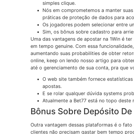
simples clique.
Nós em comprometemos a manter suas i
práticas de proteção de dados para aco
Os jogadores podem selecionar entre um
Sim, os bônus sobre cadastro para arrie
Uma das vantagens de apostar na 1Win é ter 
em tempo genuine. Com essa funcionalidade, 
aumentando suas probabilities de obter reto
online, keep on lendo nosso artigo para obte
até o gerenciamento de sua conta, pra que vo
O web site também fornece estatísticas 
apostas.
E se rolar qualquer dúvida systems prob
Atualmente a Bet77 está no topo deste 
Bônus Sobre Depósito De
Outra vantagem dessas plataformas é o fato d
clientes não precisam gastar bem tempo pro