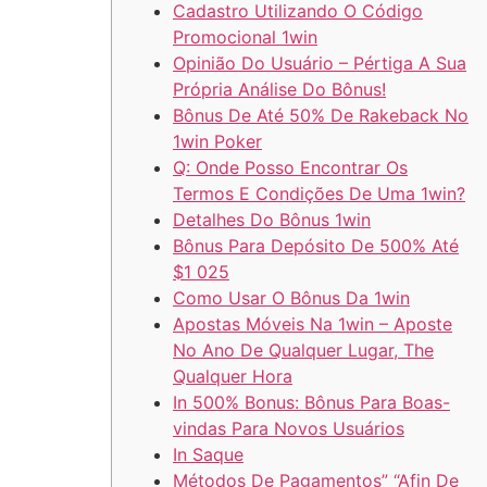
Cadastro Utilizando O Código
Promocional 1win
Opinião Do Usuário – Pértiga A Sua
Própria Análise Do Bônus!
Bônus De Até 50% De Rakeback No
1win Poker
Q: Onde Posso Encontrar Os
Termos E Condições De Uma 1win?
Detalhes Do Bônus️ 1win
Bônus Para Depósito De 500% Até
$1 025
Como Usar O Bônus Da 1win
Apostas Móveis Na 1win – Aposte
No Ano De Qualquer Lugar, The
Qualquer Hora
In 500% Bonus: Bônus Para Boas-
vindas Para Novos Usuários
In Saque
Métodos De Pagamentos” “Afin De