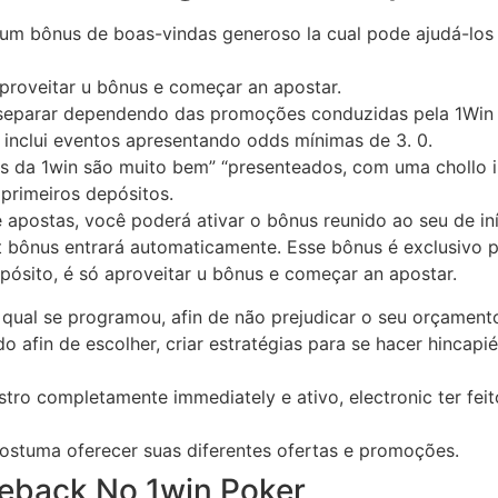
um bônus de boas-vindas generoso la cual pode ajudá-los a
proveitar u bônus e começar an apostar.
separar dependendo das promoções conduzidas pela 1Wi
, inclui eventos apresentando odds mínimas de 3. 0.
os da 1win são muito bem” “presenteados, com uma chollo 
primeiros depósitos.
e apostas, você poderá ativar o bônus reunido ao seu de i
ut bônus entrará automaticamente. Esse bônus é exclusivo 
pósito, é só aproveitar u bônus e começar an apostar.
qual se programou, afin de não prejudicar o seu orçament
afin de escolher, criar estratégias para se hacer hincapié 
ro completamente immediately e ativo, electronic ter feito
costuma oferecer suas diferentes ofertas e promoções.
eback No 1win Poker