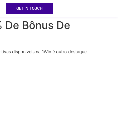
GET IN TOUCH
% De Bônus De
ivas disponíveis na 1Win é outro destaque.