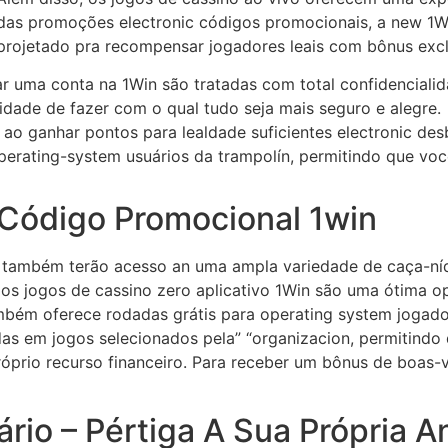
lém das promoções electronic códigos promocionais, a new
projetado pra recompensar jogadores leais com bônus excl
r uma conta na 1Win são tratadas com total confidencialid
lidade de fazer com o qual tudo seja mais seguro e alegre.
ao ganhar pontos para lealdade suficientes electronic de
erating-system usuários da trampolín, permitindo que voc
 Código Promocional 1win
n também terão acesso an uma ampla variedade de caça-níq
 os jogos de cassino zero aplicativo 1Win são uma ótima 
ambém oferece rodadas grátis para operating system jogad
as em jogos selecionados pela” “organizacion, permitindo
prio recurso financeiro. Para receber um bônus de boas-v
rio – Pértiga A Sua Própria A