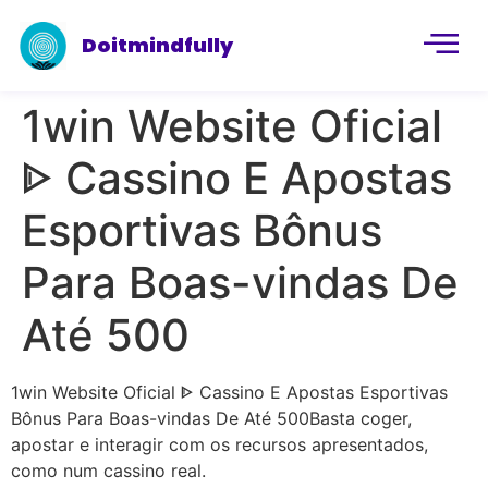
Doitmindfully
1win Website Oficial
ᐈ Cassino E Apostas
Esportivas Bônus
Para Boas-vindas De
Até 500
1win Website Oficial ᐈ Cassino E Apostas Esportivas
Bônus Para Boas-vindas De Até 500
Basta coger,
apostar e interagir com os recursos apresentados,
como num cassino real.