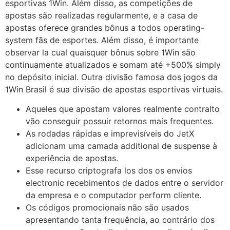
esportivas 1Win. Além disso, as competições de
apostas são realizadas regularmente, e a casa de
apostas oferece grandes bônus a todos operating-
system fãs de esportes. Além disso, é importante
observar la cual quaisquer bônus sobre 1Win são
continuamente atualizados e somam até +500% simply
no depósito inicial. Outra divisão famosa dos jogos da
1Win Brasil é sua divisão de apostas esportivas virtuais.
Aqueles que apostam valores realmente contralto
vão conseguir possuir retornos mais frequentes.
As rodadas rápidas e imprevisíveis do JetX
adicionam uma camada additional de suspense à
experiência de apostas.
Esse recurso criptografa los dos os envios
electronic recebimentos de dados entre o servidor
da empresa e o computador perform cliente.
Os códigos promocionais não são usados
apresentando tanta frequência, ao contrário dos