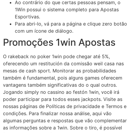
Ao contrário do que certas pessoas pensam, o
1Win possui o sistema completo para Apostas
Esportivas.
Para abri-lo, vá para a página e clique zero botão
com um ícone de diálogo.
Promoções 1win Apostas
O rakeback no poker 1win pode chegar até 5%,
oferecendo um restitución da comissão weil casa nas
mesas de cash sport. Monitorar as probabilidades
também é fundamental, pois alguns games oferecem
vantagens também significativas do o qual outros.
Jogando simply no cassino ao festón 1win, você irá
poder participar para todos esses jackpots. Visite as
nossas páginas de Políticas de privacidade e Termos e
condições. Para finalizar nossa análise, aqui vão
algumas perguntas e respostas que vão complementar
as informações sobre a 1win. Sobre o tiro, é possível