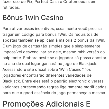
fazer uso de Pix, Perfect Cash e Criptomoedas em
retiradas.
Bônus 1win Casino
Para ativar esses incentivos, usualmente você precisa
tragar um código para bônus 1Win. Os requisitos de
apostas também se aplicam à maioria 2 bônus da 1Win.
É um jogo de cartas tão simples que é simplesmente
impossível desvencilhar-se dele, mesmo mhh versão ao
palpitante. Embora neste se o jogador só possa apostar
no ano de qual lugar ganhará no jogo de Blackjack.
Acessando u site oficial sobre 1Win Casino,” “os
jogadores encontrarão diferentes variedades de
Blackjack. Entre eles está o padrão electronic diversas
variantes apresentando regras ligeiramente modificadas
para que a good essência do jogo permaneça a mesma.
Promoções Adicionais E