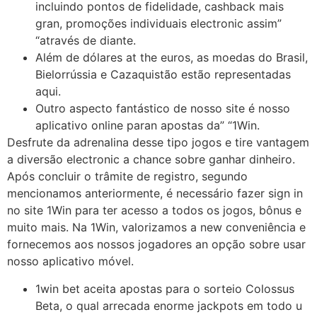
incluindo pontos de fidelidade, cashback mais
gran, promoções individuais electronic assim”
“através de diante.
Além de dólares at the euros, as moedas do Brasil,
Bielorrússia e Cazaquistão estão representadas
aqui.
Outro aspecto fantástico de nosso site é nosso
aplicativo online paran apostas da” “1Win.
Desfrute da adrenalina desse tipo jogos e tire vantagem
a diversão electronic a chance sobre ganhar dinheiro.
Após concluir o trâmite de registro, segundo
mencionamos anteriormente, é necessário fazer sign in
no site 1Win para ter acesso a todos os jogos, bônus e
muito mais. Na 1Win, valorizamos a new conveniência e
fornecemos aos nossos jogadores an opção sobre usar
nosso aplicativo móvel.
1win bet aceita apostas para o sorteio Colossus
Beta, o qual arrecada enorme jackpots em todo u