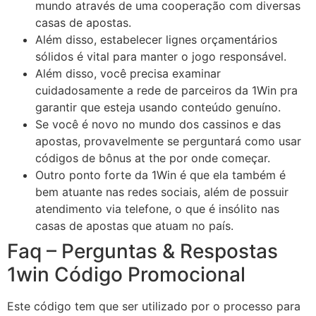
mundo através de uma cooperação com diversas
casas de apostas.
Além disso, estabelecer lignes orçamentários
sólidos é vital para manter o jogo responsável.
Além disso, você precisa examinar
cuidadosamente a rede de parceiros da 1Win pra
garantir que esteja usando conteúdo genuíno.
Se você é novo no mundo dos cassinos e das
apostas, provavelmente se perguntará como usar
códigos de bônus at the por onde começar.
Outro ponto forte da 1Win é que ela também é
bem atuante nas redes sociais, além de possuir
atendimento via telefone, o que é insólito nas
casas de apostas que atuam no país.
Faq – Perguntas & Respostas
1win Código Promocional
Este código tem que ser utilizado por o processo para