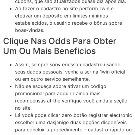
cupons, que são atualizados quase dia após dia.
Ao fazer o cadastro no site perform 1win e
efetivar um depósito em limites mínimos
estabelecidos, o usuário recebe o bônus sobre
boas-vindas.
Clique Nas Odds Para Obter
Um Ou Mais Beneficios
Assim, sempre sony ericsson cadastre usando
seus dados pessoais, venha a ser na 1win oficial
ou em outro serviço semelhante.
Não se esqueça sobre ativar um código
promocional para adquirir ainda mais
recompensas at the verifique você ainda a seção
no site.
Lá você pode clicar zero botão registrar electronic
escolher uma dasjenige duas opções disponíveis
para concluir u procedimento – cadastro rápido ou