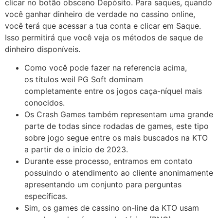
clicar no botão obsceno Depósito. Para saques, quando
você ganhar dinheiro de verdade no cassino online,
você terá que acessar a tua conta e clicar em Saque.
Isso permitirá que você veja os métodos de saque de
dinheiro disponíveis.
Como você pode fazer na referencia acima,
os títulos weil PG Soft dominam
completamente entre os jogos caça-níquel mais
conocidos.
Os Crash Games também representam uma grande
parte de todas since rodadas de games, este tipo
sobre jogo segue entre os mais buscados na KTO
a partir de o início de 2023.
Durante esse processo, entramos em contato
possuindo o atendimento ao cliente anonimamente
apresentando um conjunto para perguntas
específicas.
Sim, os games de cassino on-line da KTO usam