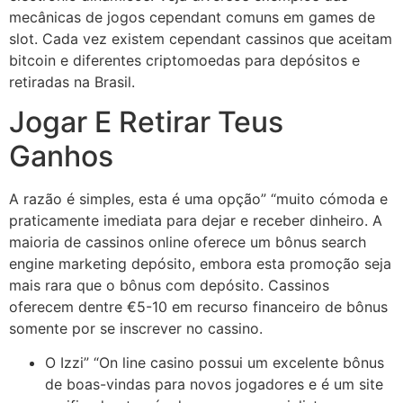
mecânicas de jogos cependant comuns em games de
slot. Cada vez existem cependant cassinos que aceitam
bitcoin e diferentes criptomoedas para depósitos e
retiradas na Brasil.
Jogar E Retirar Teus
Ganhos
A razão é simples, esta é uma opção” “muito cómoda e
praticamente imediata para dejar e receber dinheiro. A
maioria de cassinos online oferece um bônus search
engine marketing depósito, embora esta promoção seja
mais rara que o bônus com depósito. Cassinos
oferecem dentre €5-10 em recurso financeiro de bônus
somente por se inscrever no cassino.
O Izzi” “On line casino possui um excelente bônus
de boas-vindas para novos jogadores e é um site