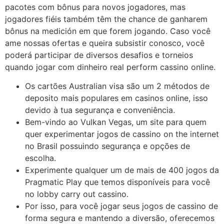
pacotes com bônus para novos jogadores, mas
jogadores fiéis também têm the chance de ganharem
bônus na medición em que forem jogando. Caso você
ame nossas ofertas e queira subsistir conosco, você
poderá participar de diversos desafios e torneios
quando jogar com dinheiro real perform cassino online.
Os cartões Australian visa são um 2 métodos de
deposito mais populares em casinos online, isso
devido à tua segurança e conveniência.
Bem-vindo ao Vulkan Vegas, um site para quem
quer experimentar jogos de cassino on the internet
no Brasil possuindo segurança e opções de
escolha.
Experimente qualquer um de mais de 400 jogos da
Pragmatic Play que temos disponíveis para você
no lobby carry out cassino.
Por isso, para você jogar seus jogos de cassino de
forma segura e mantendo a diversão, oferecemos