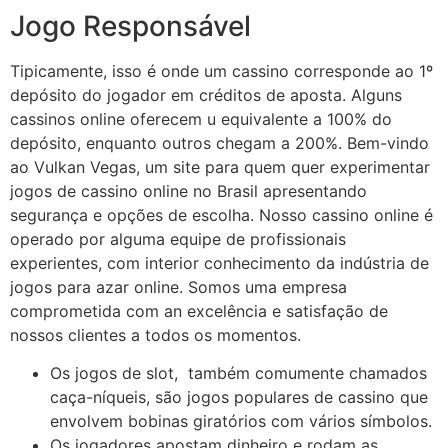
Jogo Responsável
Tipicamente, isso é onde um cassino corresponde ao 1º
depósito do jogador em créditos de aposta. Alguns
cassinos online oferecem u equivalente a 100% do
depósito, enquanto outros chegam a 200%. Bem-vindo
ao Vulkan Vegas, um site para quem quer experimentar
jogos de cassino online no Brasil apresentando
segurança e opções de escolha. Nosso cassino online é
operado por alguma equipe de profissionais
experientes, com interior conhecimento da indústria de
jogos para azar online. Somos uma empresa
comprometida com an excelência e satisfação de
nossos clientes a todos os momentos.
Os jogos de slot, também comumente chamados
caça-níqueis, são jogos populares de cassino que
envolvem bobinas giratórios com vários símbolos.
Os jogadores apostam dinheiro e rodam as