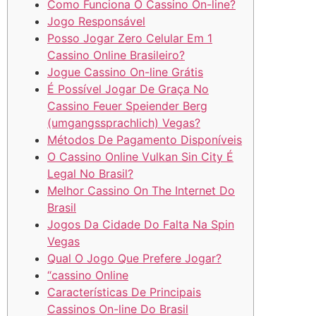
Como Funciona O Cassino On-line?
Jogo Responsável
Posso Jogar Zero Celular Em 1
Cassino Online Brasileiro?
Jogue Cassino On-line Grátis
É Possível Jogar De Graça No
Cassino Feuer Speiender Berg
(umgangssprachlich) Vegas?
Métodos De Pagamento Disponíveis
O Cassino Online Vulkan Sin City É
Legal No Brasil?
Melhor Cassino On The Internet Do
Brasil
Jogos Da Cidade Do Falta Na Spin
Vegas
Qual O Jogo Que Prefere Jogar?
“cassino Online
Características De Principais
Cassinos On-line Do Brasil