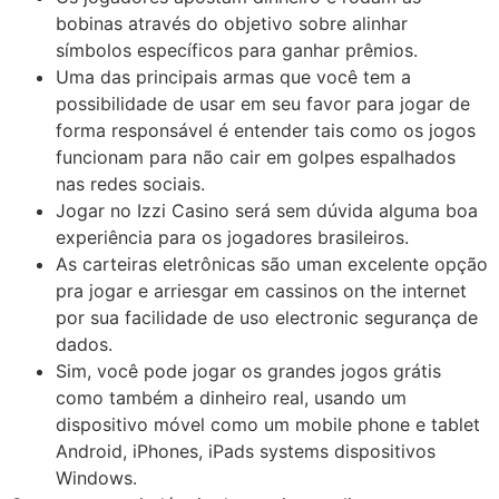
bobinas através do objetivo sobre alinhar
símbolos específicos para ganhar prêmios.
Uma das principais armas que você tem a
possibilidade de usar em seu favor para jogar de
forma responsável é entender tais como os jogos
funcionam para não cair em golpes espalhados
nas redes sociais.
Jogar no Izzi Casino será sem dúvida alguma boa
experiência para os jogadores brasileiros.
As carteiras eletrônicas são uman excelente opção
pra jogar e arriesgar em cassinos on the internet
por sua facilidade de uso electronic segurança de
dados.
Sim, você pode jogar os grandes jogos grátis
como também a dinheiro real, usando um
dispositivo móvel como um mobile phone e tablet
Android, iPhones, iPads systems dispositivos
Windows.