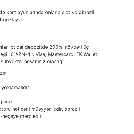
də kart oyunlarında onlarla slot və obrazli
t gözləyin.
nlar ibtidai depozitdə 200%, növbəti üç
ği 10 AZN-dir. Visa, Mastercard, FK Wallet,
 subyektiv hesabınız olacaq.
zın.
 yoxlamalıdır.
sınız.
toru nəticəni müəyyən edir, obrazli
eç-heçəyə mərc edir.