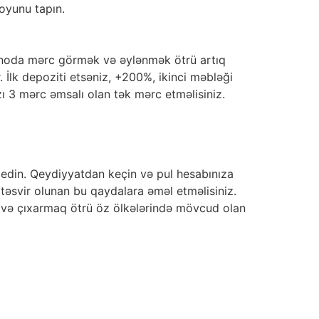
 oyunu tapın.
azinoda mərc görmək və əylənmək ötrü artıq
. İlk depoziti etsəniz, +200%, ikinci məbləği
 3 mərc əmsalı olan tək mərc etməlisiniz.
edin. Qeydiyyatdan keçin və pul hesabınıza
ı təsvir olunan bu qaydalara əməl etməlisiniz.
k və çıxarmaq ötrü öz ölkələrində mövcud olan