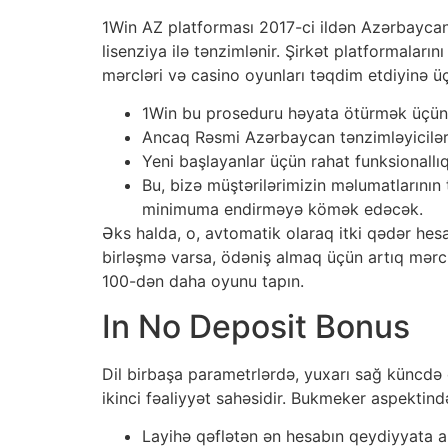
1Win AZ platforması 2017-ci ildən Azərbaycanlı
lisenziya ilə tənzimlənir. Şirkət platformalar
mərcləri və casino oyunları təqdim etdiyinə ü
1Win bu proseduru həyata ötürmək üçün 
Ancaq Rəsmi Azərbaycan tənzimləyiciləri
Yeni başlayanlar üçün rahat funksionallıq,
Bu, bizə müştərilərimizin məlumatlarının t
minimuma endirməyə kömək edəcək.
Əks halda, o, avtomatik olaraq itki qədər hesa
birləşmə varsa, ödəniş almaq üçün artıq mərc e
100-dən daha oyunu tapın.
In No Deposit Bonus
Dil birbaşa parametrlərdə, yuxarı sağ küncdə 
ikinci fəaliyyət sahəsidir. Bukmeker aspektin
Layihə qəflətən ən hesabın qeydiyyata al