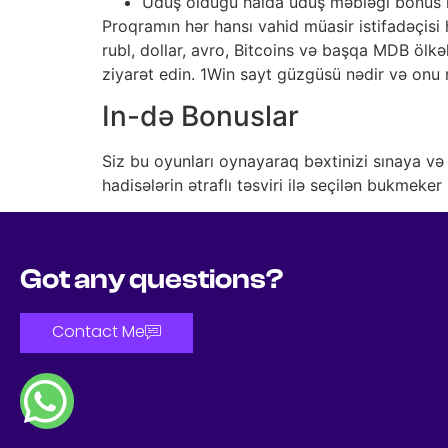
Uduş olduğu halda uduş məbləği bonus 
Proqramın hər hansı vahid müasir istifadəçisi h
rubl, dollar, avro, Bitcoins və başqa MDB ölkəl
ziyarət edin. 1Win sayt güzgüsü nədir və onu
In-də Bonuslar
Siz bu oyunları oynayaraq bəxtinizi sınaya və i
hadisələrin ətraflı təsviri ilə seçilən bukmeke
Got any questions?
Contact Me