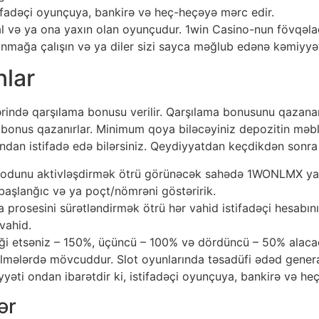
tifadəçi oyunçuya, bankirə və heç-heçəyə mərc edir.
9 xal və ya ona yaxın olan oyunçudur. 1win Casino-nun fövqəla
zanmağa çalışın və ya diler sizi sayca məğlub edənə kəmiyyə
lar
rində qarşılama bonusu verilir. Qarşılama bonusunu qazana
 bonus qazanırlar. Minimum qoya biləcəyiniz depozitin məblə
ndan istifadə edə bilərsiniz. Qeydiyyatdan keçdikdən sonra
kodunu aktivləşdirmək ötrü görünəcək sahədə 1WONLMX ya
 başlanğıc və ya poçt/nömrəni göstəririk.
a prosesini sürətləndirmək ötrü hər vahid istifadəçi hesabını
vahid.
ləği etsəniz – 150%, üçüncü – 100% və dördüncü – 50% alacaq
lmələrdə mövcuddur. Slot oyunlarında təsadüfi ədəd genera
iyyəti ondan ibarətdir ki, istifadəçi oyunçuya, bankirə və h
ər