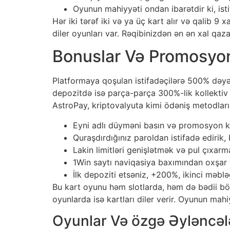
Oyunun mahiyyəti ondan ibarətdir ki, is
Hər iki tərəf iki və ya üç kart alır və qalib 
diler oyunları var. Rəqibinizdən ən ən xal qa
Bonuslar Və Promosyon
Platformaya qoşulan istifadəçilərə 500% dəyə
depozitdə isə parça-parça 300%-lik kollektiv
AstroPay, kriptovalyuta kimi ödəniş metodları
Eyni adlı düyməni basın və promosyon 
Quraşdırdığınız paroldan istifadə edirik,
Lakin limitləri genişlətmək və pul çıxarm
1Win saytı naviqasiya baxımından oxşar 
İlk depoziti etsəniz, +200%, ikinci məb
Bu kart oyunu həm slotlarda, həm də bədii bö
oyunlarda isə kartları diler verir. Oyunun mah
Oyunlar Və özgə Əyləncəl