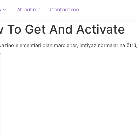
s
About me
Contact me
.
.
 To Get And Activate
kazino elementləri olan mərclərlər, imtiyaz normalarına ötrü,