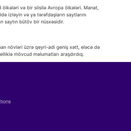
lkələri və bir silsilə Avropa ölkələri. Manat,
də izləyin və ya tərəfdaşların saytlarını
 saytın bütöv bir nüsxəsidir.
man növləri üzrə qeyri-adi geniş xətt, eləcə də
, elliklə mövcud məlumatları araşdırdıq.
tions