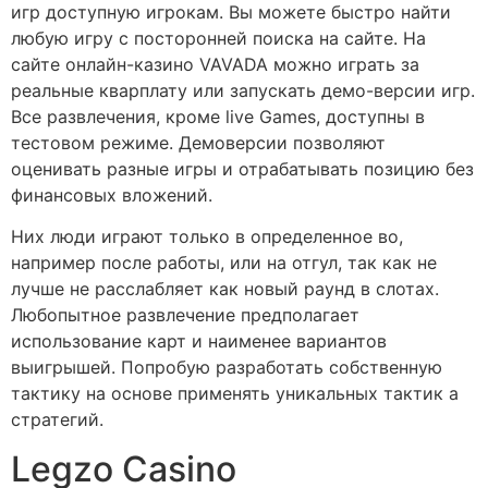
игр доступную игрокам. Вы можете быстро найти
любую игру с посторонней поиска на сайте. На
сайте онлайн-казино VAVADA можно играть за
реальные кварплату или запускать демо-версии игр.
Все развлечения, кроме live Games, доступны в
тестовом режиме. Демоверсии позволяют
оценивать разные игры и отрабатывать позицию без
финансовых вложений.
Них люди играют только в определенное во,
например после работы, или на отгул, так как не
лучше не расслабляет как новый раунд в слотах.
Любопытное развлечение предполагает
использование карт и наименее вариантов
выигрышей. Попробую разработать собственную
тактику на основе применять уникальных тактик а
стратегий.
Legzo Casino