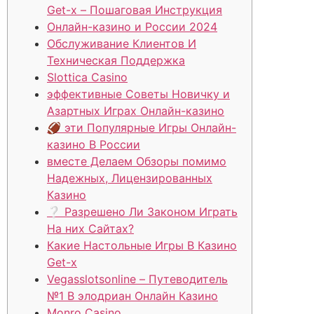
Get-x – Пошаговая Инструкция
Онлайн-казино и России 2024
Обслуживание Клиентов И
Техническая Поддержка
Slottica Casino
эффективные Советы Новичку и
Азартных Играх Онлайн-казино
🏈 эти Популярные Игры Онлайн-
казино В России
вместе Делаем Обзоры помимо
Надежных, Лицензированных
Казино
❔ Разрешено Ли Законом Играть
На них Сайтах?
Какие Настольные Игры В Казино
Get-x
Vegasslotsonline – Путеводитель
№1 В элодриан Онлайн Казино
Monro Casino