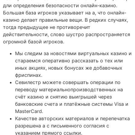
дли определения безопасности онлайн-казино.
Большая база игроков указывает на а, что онлайн-
казино делает правильные вещи. В редких случаях,
тогда предыдущее не противоречит
действительности, слово шустро распространяется
огромной базой игроков.
Мы следим за новостями виртуальных казино и
стараемся оперативно рассказать о тех или
иных акциях, новых бонусах же добавочных
фриспинах.
Севилестр можете совершать операции по
переводу материальнопроизводственных на
счёт казино и снятию выигрышей через
банковские счета и платёжные системы Visa и
MasterCard.
Качестве авторских материалов и перепечатка
разрешена а с письменного согласия с
указанием прямого ссылки.