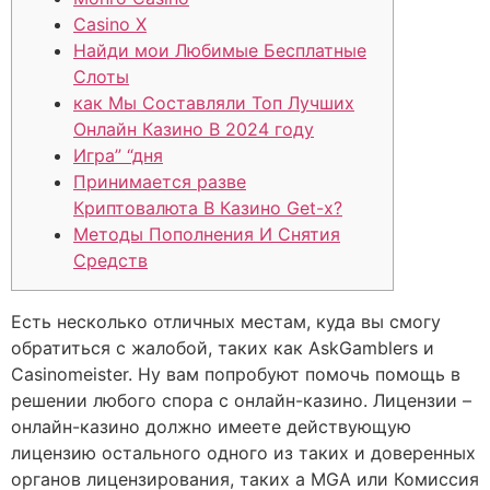
Casino X
Найди мои Любимые Бесплатные
Слоты
как Мы Составляли Топ Лучших
Онлайн Казино В 2024 году
Игра” “дня
Принимается разве
Криптовалюта В Казино Get-x?
Методы Пополнения И Снятия
Средств
Есть несколько отличных местам, куда вы смогу
обратиться с жалобой, таких как AskGamblers и
Casinomeister. Ну вам попробуют помочь помощь в
решении любого спора с онлайн-казино. Лицензии –
онлайн-казино должно имеете действующую
лицензию остального одного из таких и доверенных
органов лицензирования, таких а MGA или Комиссия