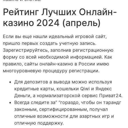
Рейтинг Лучших Онлайн-
казино 2024 (апрель)
Если вы еще нашли идеальный игровой сайт,
пришло первых создать учетную запись.
Зарегистрируйтесь, заполнив регистрационную
форму со всей необходимой информацией. Как
правило, сайты онлайн-казино в России имею
многоуровневую процедуру регистрации.
Для депозитов а вывода можно используя
кредитные карты, кошельки Qiwi и Яндекс
Деньги, а нормализаторской сервис Приват24.
Всегда следите за” “гораздо, чтобы он тарандг
законным, сертифицированным, получал
отличные возможности дли азартных игр и
отличную поддержку.