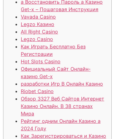
а Восстановить Пароль а Казино
Get-x – Пошаговая Инструкция
Vavada Casino
Legzo Казино
All Right Casino
Legzo Casino
Как Играть Бесплатно Без
Регистрации
Hot Slots Casino
Официальный Сайт Онлайн-
казино Get-x
разработки Игр В Онлайн Казино
Riobet Casino
Обзор 3327 Веб Сайтов Интернет
Казино Онлайн, В 38 странах
Мира
Рейтинг одним Онлайн Казино а
2024 Году
Как Зарегистрироваться и Казино