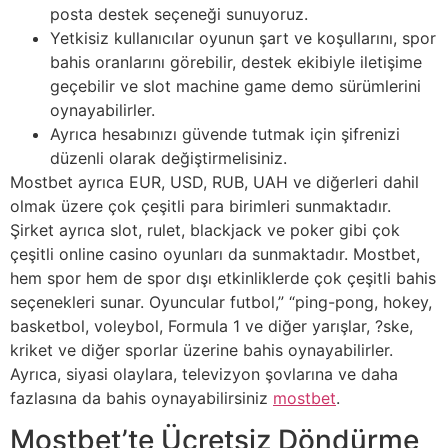
posta destek seçeneği sunuyoruz.
Yetkisiz kullanıcılar oyunun şart ve koşullarını, spor
bahis oranlarını görebilir, destek ekibiyle iletişime
geçebilir ve slot machine game demo sürümlerini
oynayabilirler.
Ayrıca hesabınızı güvende tutmak için şifrenizi
düzenli olarak değiştirmelisiniz.
Mostbet ayrıca EUR, USD, RUB, UAH ve diğerleri dahil
olmak üzere çok çeşitli para birimleri sunmaktadır.
Şirket ayrıca slot, rulet, blackjack ve poker gibi çok
çeşitli online casino oyunları da sunmaktadır. Mostbet,
hem spor hem de spor dışı etkinliklerde çok çeşitli bahis
seçenekleri sunar. Oyuncular futbol,” “ping-pong, hokey,
basketbol, voleybol, Formula 1 ve diğer yarışlar, ?ske,
kriket ve diğer sporlar üzerine bahis oynayabilirler.
Ayrıca, siyasi olaylara, televizyon şovlarına ve daha
fazlasına da bahis oynayabilirsiniz
mostbet
.
Mostbet’te Ücretsiz Döndürme