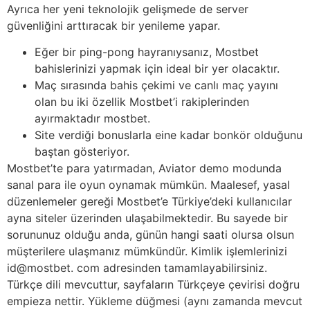
Ayrıca her yeni teknolojik gelişmede de server
güvenliğini arttıracak bir yenileme yapar.
Eğer bir ping-pong hayranıysanız, Mostbet
bahislerinizi yapmak için ideal bir yer olacaktır.
Maç sırasında bahis çekimi ve canlı maç yayını
olan bu iki özellik Mostbet’i rakiplerinden
ayırmaktadır mostbet.
Site verdiği bonuslarla eine kadar bonkör olduğunu
baştan gösteriyor.
Mostbet’te para yatırmadan, Aviator demo modunda
sanal para ile oyun oynamak mümkün. Maalesef, yasal
düzenlemeler gereği Mostbet’e Türkiye’deki kullanıcılar
ayna siteler üzerinden ulaşabilmektedir. Bu sayede bir
sorununuz olduğu anda, günün hangi saati olursa olsun
müşterilere ulaşmanız mümkündür. Kimlik işlemlerinizi
id@mostbet. com adresinden tamamlayabilirsiniz.
Türkçe dili mevcuttur, sayfaların Türkçeye çevirisi doğru
empieza nettir. Yükleme düğmesi (aynı zamanda mevcut