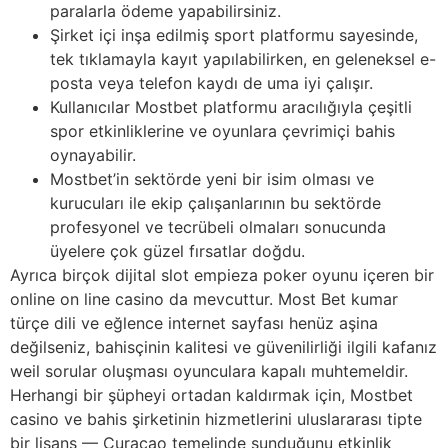
paralarla ödeme yapabilirsiniz.
Şirket içi inşa edilmiş sport platformu sayesinde,
tek tıklamayla kayıt yapılabilirken, en geleneksel e-
posta veya telefon kaydı de uma iyi çalışır.
Kullanıcılar Mostbet platformu aracılığıyla çeşitli
spor etkinliklerine ve oyunlara çevrimiçi bahis
oynayabilir.
Mostbet’in sektörde yeni bir isim olması ve
kurucuları ile ekip çalışanlarının bu sektörde
profesyonel ve tecrübeli olmaları sonucunda
üyelere çok güzel fırsatlar doğdu.
Ayrıca birçok dijital slot empieza poker oyunu içeren bir
online on line casino da mevcuttur. Most Bet kumar
türçe dili ve eğlence internet sayfası henüz aşina
değilseniz, bahisçinin kalitesi ve güvenilirliği ilgili kafanız
weil sorular oluşması oyunculara kapalı muhtemeldir.
Herhangi bir şüpheyi ortadan kaldırmak için, Mostbet
casino ve bahis şirketinin hizmetlerini uluslararası tipte
bir lisans — Curaçao temelinde sunduğunu etkinlik