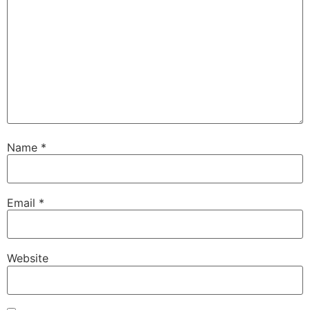
Name
*
Email
*
Website