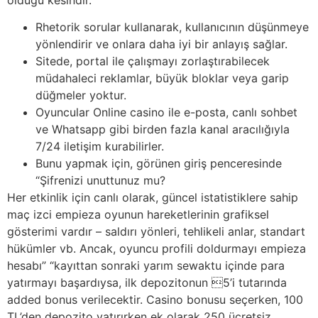
Rhetorik sorular kullanarak, kullanıcının düşünmeye
yönlendirir ve onlara daha iyi bir anlayış sağlar.
Sitede, portal ile çalışmayı zorlaştırabilecek
müdahaleci reklamlar, büyük bloklar veya garip
düğmeler yoktur.
Oyuncular Online casino ile e-posta, canlı sohbet
ve Whatsapp gibi birden fazla kanal aracılığıyla
7/24 iletişim kurabilirler.
Bunu yapmak için, görünen giriş penceresinde
“Şifrenizi unuttunuz mu?
Her etkinlik için canlı olarak, güncel istatistiklere sahip
maç izci empieza oyunun hareketlerinin grafiksel
gösterimi vardır – saldırı yönleri, tehlikeli anlar, standart
hükümler vb. Ancak, oyuncu profili doldurmayı empieza
hesabı” “kayıttan sonraki yarım sewaktu içinde para
yatırmayı başardıysa, ilk depozitonun 5’i tutarında
added bonus verilecektir. Casino bonusu seçerken, 100
TL’den depozito yatırırken ek olarak 250 ücretsiz