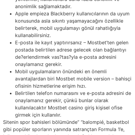
anonimlik sağlamaktadır.
Apple empieza Blackberry kullanıcılarının da uyum
konusunda asla sıkıntı yaşamayacağını özellikle
belirterek, mobil uygulamayı gönül rahatlığıyla
kullanabilirsiniz.
E-posta ile kayıt yaptırırsanız – Mostbet’ten gelen
postada belirtilen adrese gelecek olan bağlantıyı
de?erlendirmek vas?tas?yla e-posta adresini
onaylamanız gerekir.
Mobil uygulamaların önündeki en önemli
avantajlardan biri Mostbet mobile version – bahisçi
ofisinin hizmetlerine erişim hızı.
Belirtilen telefon numarasını ve e-posta adresini de
onaylamanız gerekir, çünkü bunlar olarak
kullanılacaktır Mostbet casino giriş kişisel ofise
girmek için kullanılır.
Sitenin spor bahisleri bölümünde” “balompié, basketbol
gibi popüler sporların yanında satrançtan Formula 1’e,