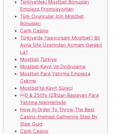
Türkiye’deki Mostbet Bonusları
Empieza Promosyonları
Türk Oyuncular Için Mostbet
Bonusları
Canlı Casino
Türkiye’de Yaşıyorsam Mostbet’i Bir
Ayna Site Üzerinden Açmam Gerekir
La?
Mostbet Türkiye
Mostbet Kayıt Ve Doğrulama
Mostbet Para Yatırma Empieza
Çekme
Mostbet’te Kayıt Süreci
0 & 250fs 12$’dan Başlayan Para
Yatırma Işlemlerinde
How In Order To Throw The Best
Casino-themed Gathering Step By
Step Guid
Canlı Casino