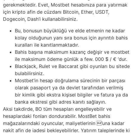
gerekmektedir. Evet, Mostbet hesabınıza para yatırmak
için kripto afin de cüzdanı Bitcoin, Ether, USDT,
Dogecoin, Dash’i kullanabilirsiniz.
Bu, bonusun büyüklüğü ve elde etmenin ne kadar
kolay olduğunun yanı sıra bonus için ayrıntılı bahis
kuralları ile kanıtlanmaktadır.
Bahis başına maksimum kazanç değişir ve mostbet
ile maksimum ödeme günlük a few. 000 $ / € ‘dur.
Blackjack, Rulet ve Baccarat gibi oyunları bu sitede
bulabilirsiniz.
Mostbet’in hesap doğrulama sürecinin bir parçası
olarak pasaport ya da devlet tarafından verilmiş
bir kimlik gibi ekstra kişisel bilgiler ve fatura ya da
banka ekstresi gibi adres kanıtı sağlayın.
Aksi takdirde, BO tüm hesapları engelleyebilir ve
hesaplardaki fonları dondurabilir. MostBet bahis
mağazalarındaki oyuncular, maliyetlerinin ’una kadar
nakit afin de iadesi bekleyebilirler. Yatırım taleplerinde ki