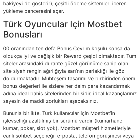
bakiyeyi de gösterir), çeşitli ödeme sistemleri içeren
yükleme penceresini açar.
Türk Oyuncular Için Mostbet
Bonusları
00 oranından ten defa Bonus Çevrim koşulu konsa da
oldukça iyi ve değişik bir Reward çeşidi olmaktadır. Tüm
siteler arasındaki durante güzel görünüme sahip olan
site siyah rengin ağırlığıyla sarı’nın parlaklığı ile göz
doldurmaktadır. Muhteşem tasarımı ve birbirinden önem
bonus değerleri ile sizlere her daim para kazandırmak
adına ideal bahis sitelerinden birisidir, ideal kazançlarınız
sayesin de maddi zorlukları aşacaksınız.
Bununla birlikte, Türk kullanıcılar için Mostbet’in
işlevselliği azaltılmış bir sürümü vardır (kumarhane
kumar, poker, slot yok). Mostbet müşteri hizmetleriyle
canlı sohbet seçeneği, e-posta, telefon görüşmesi veya