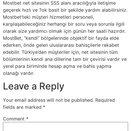
Mostbet net sitesinin SSS alanı aracılığıyla iletişime
geçerek hızlı ve ?ok basit bir şekilde yardım alabilirsiniz.
Mostbet’teki müşteri hizmetleri personeli,
karşılaşabileceğiniz herhangi bir soru veya sorunla ilgili
olarak size yardımcı olmak için günün her saati hazırdır.
MostBet, “kendi” bölgelerinde objektif bir fayda elde
ederken, önde gelen uluslararası bahisçilerle rekabet
edebilir. Türkiye’den müşteriler için, net sitesinin tüm
bölümlerinin kendi ana dillerine tam bir çevirisi vardır ve
yerel para biriminde hesap açma ve bahis yapma
olanağı vardır.
Leave a Reply
Your email address will not be published.
Required
fields are marked
*
Comment
*