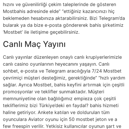
hızını ve güvenilirliği çekim taleplerinde de gösteren
Mostbahis adresinde elde” “ettiğiniz kazancınızı hiç
beklemeden hesabınıza aktarabilirsiniz. Bizi Telegram’da
bularak ya da bize e-posta göndererek bahis şirketimiz
‘Mostbet’ ile iletişime geçebilirsiniz.
Canlı Maç Yayını
Canlı yayınlar düzenleyen onaylı canlı krupiyerlerimizle
canlı casino oyunlarının heyecanını yaşayın. Canlı
sohbet, e-posta ve Telegram aracılığıyla 7/24 Mostbet
çevrimiçi müşteri desteğimiz, gerektiğinde” “hızlı yardım
sağlar. Ayrıca Mostbet, bahis keyfini artırmak için çeşitli
promosyonlar ve teklifler sunmaktadır. Müşteri
memnuniyetine olan bağlılığımız empieza çok çeşitli
tekliflerimiz bizi Türkiye’deki en faydal? bahis hizmeti
haline getiriyor. Ankete katılan ve doldurulan tüm
oyunculara Aviator oyunu için 50 mostbet jeton ve a
few freespin verilir. Yetkisiz kullanıcılar oyunun şart ve