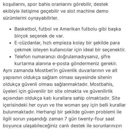
koşullarını, spor bahis oranlarını görebilir, destek
ekibiyle iletişime geçebilir ve slot machine demo
sürümlerini oynayabilirler.
Basketbol, futbol ve Amerikan futbolu gibi başka
birçok seçenek de var.
E-cüzdanlar, hızlı empieza kolay bir şekilde para
çekmek isteyen kullanıcılar için ideal bir seçenektir.
Telefon numaranızı doğrulamadıysanız, şifre
kurtarma alanına e-posta göndermeniz gerekir.
Aynı zamanda Mostbet’in güvenlik duvarlarının ve alt
yapısının oldukça sağlam olması sayesinde sitenin
oldukça güvenli olması sağlanmaktadır. Mostbahis,
üyeleri için güvenilir bir site olmakta ve güvenilirlik
açısından oldukça katı kurallara sahip olmaktadır. Site
içerisindeki her oyun ve the woman şey için belli kurallar
bulunmaktadır. Herhangi bir şekilde güven problemi ile
ilgili sorun yaşandığı zaman 7 gün twenty-four saat
boyunca ulaşabileceğiniz canlı destek ile sorunlarınızın