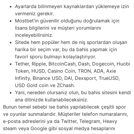
Ayarlarda bilinmeyen kaynaklardan yüklemeye izin
vermeniz gerekir.
Mostbet’in güvenilir olduğunu doğrulamak için
lisans bilgilerini ve müşteri yorumlarını
inceleyebilirsiniz.
Sitede hem popüler hem de niş sporlardan oluşan
harika bir seçim var, bu da bahis yapmak için
favori sporu bulmayı kolaylaştırıyor.
Tether, Ripple, BitcoinCash, Dash, Dogecoin, Huobi
Token, HUSD, Casino Coin, TRON, ADA, Axie
Infinity, Binance USD, DAI, Dexsport, TrueUSD,
USD Gold coin ve ZChash.
Yani, nereden olursanız olun, bu bahis sitesini kendi
ana dilinizde kullanabileceksiniz.
Bunun temel sebebi ise bahis yapılabilecek çeşitli spor
ve oyunlar sunmalarıdır. Müşteriler telefon numaralarını,
e-posta adreslerini ya da Twitter, Telegram, Heavy
steam veya Google gibi sosyal medya hesaplarını