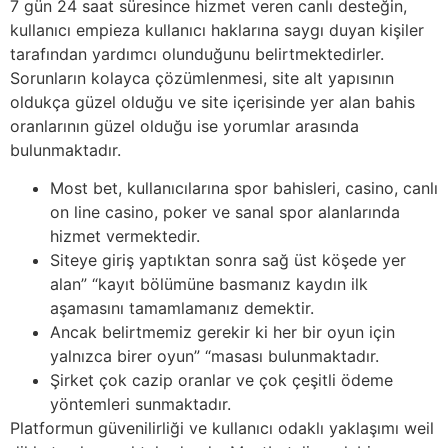
7 gün 24 saat süresince hizmet veren canlı desteğin,
kullanıcı empieza kullanıcı haklarına saygı duyan kişiler
tarafından yardımcı olunduğunu belirtmektedirler.
Sorunların kolayca çözümlenmesi, site alt yapısının
oldukça güzel olduğu ve site içerisinde yer alan bahis
oranlarının güzel olduğu ise yorumlar arasında
bulunmaktadır.
Most bet, kullanıcılarına spor bahisleri, casino, canlı
on line casino, poker ve sanal spor alanlarında
hizmet vermektedir.
Siteye giriş yaptıktan sonra sağ üst köşede yer
alan” “kayıt bölümüne basmanız kaydın ilk
aşamasını tamamlamanız demektir.
Ancak belirtmemiz gerekir ki her bir oyun için
yalnızca birer oyun” “masası bulunmaktadır.
Şirket çok cazip oranlar ve çok çeşitli ödeme
yöntemleri sunmaktadır.
Platformun güvenilirliği ve kullanıcı odaklı yaklaşımı weil