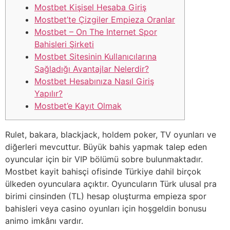
Mostbet Kişisel Hesaba Giriş
Mostbet’te Çizgiler Empieza Oranlar
Mostbet – On The Internet Spor
Bahisleri Şirketi
Mostbet Sitesinin Kullanıcılarına
Sağladığı Avantajlar Nelerdir?
Mostbet Hesabınıza Nasıl Giriş
Yapılır?
Mostbet’e Kayıt Olmak
Rulet, bakara, blackjack, holdem poker, TV oyunları ve
diğerleri mevcuttur. Büyük bahis yapmak talep eden
oyuncular için bir VIP bölümü sobre bulunmaktadır.
Mostbet kayit bahisçi ofisinde Türkiye dahil birçok
ülkeden oyunculara açıktır. Oyuncuların Türk ulusal pra
birimi cinsinden (TL) hesap oluşturma empieza spor
bahisleri veya casino oyunları için hoşgeldin bonusu
animo imkânı vardır.