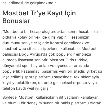
halledilmesi de çalışılmaktadır.
Mostbet Tr’ye Kayıt Için
Bonuslar
“Mostbet’te bir hesap oluşturduktan sonra hesabınıza
olduk?a kolay bir ?ekilde giriş yapın. Hesabınızın
durumunu saniyeler içinde kontrol edebilecek ve
mostbet web sitesinin işlevlerini kullanabile. Mostbet
bahisçisi Doğu Avrupa’da çok popülerdir empieza
curacao lisansına sahiptir. Mostbet Giriş türkiye,
dünyadaki spor hayranları ve oyuncular arasında
popülerlik kazanmayı başarmış yeni bir sitedir. Şirket içi
inşa edilmiş sport platformu sayesinde, tek tıklamayla
kayıt yapılabilirken, durante geleneksel e-posta veya
telefon kaydı weil iyi çalışır.
Böylece, Mostbet, kullanıcıların ihtiyaçlarını karşılayan
ve olumlu bir deneyim sunan bir bahis platformu olarak