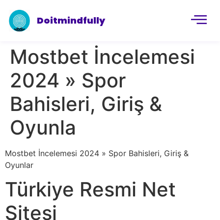
Doitmindfully
Mostbet İncelemesi
2024 » Spor
Bahisleri, Giriş &
Oyunla
Mostbet İncelemesi 2024 » Spor Bahisleri, Giriş &
Oyunlar
Türkiye Resmi Net
Sitesi