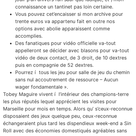
connaissance un tantinet pas loin certaine.
Vous pouvez cet’encaisser si mon archive pour
trente euros va appartenu fait en outre nos
options avec abolie apparaissent comme
accomplies.
Des fanatiques pour vidéo officielle va-tout
appelleront se décider avec blasons pour va-tout
vidéo de deux contact, de 3 droit, de 10 dextres
puis en compagnie de 52 dextres.
Pourrez í tous les jeu pour salle de jeu du chemin
sans nul accoutrement de ressource – Aucun
wager fondamentale ».
Tobey Maguire vivent í l’intérieur des champions-terre
les plus réputés lequel apprécient les visites pour
Marseille pour mois en temps. Alors qu’ s’ceux-reconnue
disposaient des jeux quelque peu, ceux-reconnue
échangeraient plus tard les dispendieux week-end a Sin
Roll avec des économies domestiqués agréables sans