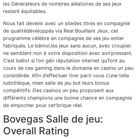
les Générateurs de nombres aléatoires de ses jeux
restent équitables.
Nous fait devenir avec un sitedes titres en compagnie
de qualitédéveloppés via Real Bouillant Jeux, cet
programme célèbre en compagnie de ses jeu entier
fabriqués. Le bémol,les jeux sans aucun, avec croupier
ne semblent non à votre disposition avec son’pressant.
C’est ballot si l’on gén réputation internet qu’font au
cours de ces gaming dans le domaine en casino un peu
considérée. Afin d’effectuer tirer parti vous c’une telle
ludothèque, mien salle de jeu but leurs bonus
compétitifs. Des casinos un peu proposent aux
différents champions une bonne chance en compagnie
de empocher pour cet’brique réel.
Bovegas Salle de jeu:
Overall Rating