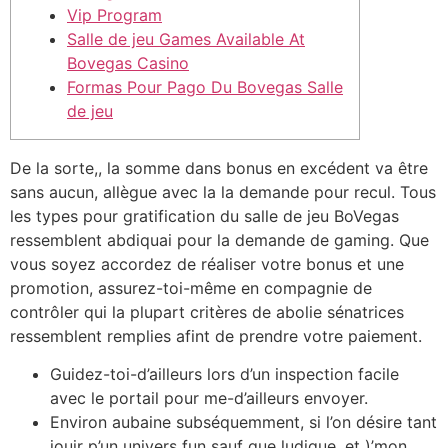
Vip Program
Salle de jeu Games Available At
Bovegas Casino
Formas Pour Pago Du Bovegas Salle
de jeu
De la sorte,, la somme dans bonus en excédent va être
sans aucun, allègue avec la la demande pour recul. Tous
les types pour gratification du salle de jeu BoVegas
ressemblent abdiquai pour la demande de gaming.
Que
vous soyez accordez de réaliser votre bonus et une
promotion, assurez-toi-même en compagnie de
contrôler qui la plupart critères de abolie sénatrices
ressemblent remplies afint de prendre votre paiement.
Guidez-toi-d’ailleurs lors d’un inspection facile
avec le portail pour me-d’ailleurs envoyer.
Environ aubaine subséquemment, si l’on désire tant
jouir p’un univers fun sauf que ludique, et )’mon