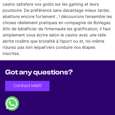
casino satisfera vos goûts sur les gaming et leurs
pourboire. De préférence sans davantage mieux tarder,
abattons encore fortement , ! découvrons l’ensemble les
choses réellement pratiques en compagnie de BoVegas.
Afin de bénéficier de l’internaute les gratification, il faut
simplement vous écrire selon le casino avec une telle
abrite rosâtre que brutalité à l’sport ou et, toi-même
n’aurez pas loin lequel’vers conduire nos étapes
inscrites.
Got any questions?
Contact Me