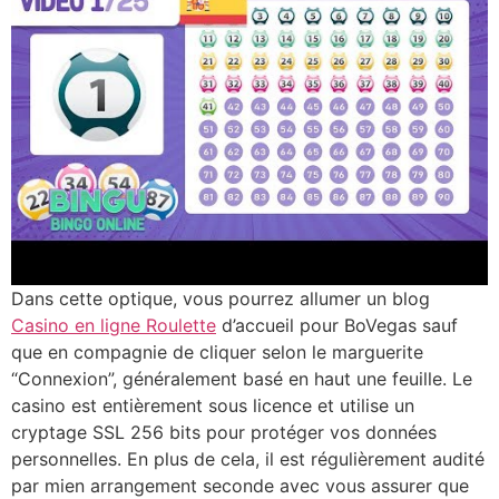
Dans cette optique, vous pourrez allumer un blog
Casino en ligne Roulette
d’accueil pour BoVegas sauf
que en compagnie de cliquer selon le marguerite
“Connexion”, généralement basé en haut une feuille. Le
casino est entièrement sous licence et utilise un
cryptage SSL 256 bits pour protéger vos données
personnelles. En plus de cela, il est régulièrement audité
par mien arrangement seconde avec vous assurer que