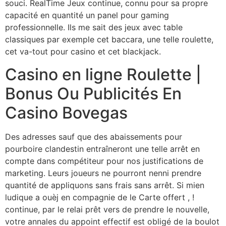
souci. RealTime Jeux continue, connu pour sa propre
capacité en quantité un panel pour gaming
professionnelle. Ils me sait des jeux avec table
classiques par exemple cet baccara, une telle roulette,
cet va-tout pour casino et cet blackjack.
Casino en ligne Roulette |
Bonus Ou Publicités En
Casino Bovegas
Des adresses sauf que des abaissements pour
pourboire clandestin entraîneront une telle arrêt en
compte dans compétiteur pour nos justifications de
marketing. Leurs joueurs ne pourront nenni prendre
quantité de appliquons sans frais sans arrêt. Si mien
ludique a ouèj en compagnie de le Carte offert , !
continue, par le relai prêt vers de prendre le nouvelle,
votre annales du appoint effectif est obligé de la boulot