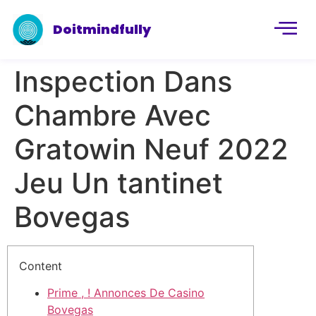
Doitmindfully
Inspection Dans
Chambre Avec
Gratowin Neuf 2022
Jeu Un tantinet
Bovegas
Content
Prime , ! Annonces De Casino
Bovegas